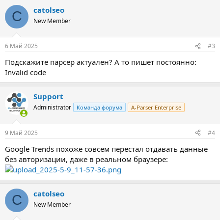
а
catolseo
к
C
ц
New Member
и
и
:
6 Май 2025
#3
Подскажите парсер актуален? А то пишет постоянно:
Invalid code
Support
Administrator
Команда форума
A-Parser Enterprise
9 Май 2025
#4
Google Trends похоже совсем перестал отдавать данные
без авторизации, даже в реальном браузере:
catolseo
C
New Member