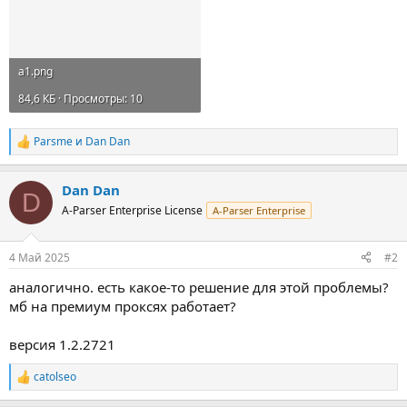
a1.png
84,6 КБ · Просмотры: 10
Parsme
и
Dan Dan
Р
е
а
Dan Dan
к
D
ц
A-Parser Enterprise License
A-Parser Enterprise
и
и
:
4 Май 2025
#2
аналогично. есть какое-то решение для этой проблемы?
мб на премиум проксях работает?
версия 1.2.2721
catolseo
Р
е