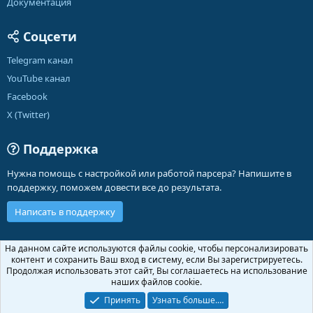
Документация
Соцсети
Telegram канал
YouTube канал
Facebook
X (Twitter)
Поддержка
Нужна помощь с настройкой или работой парсера? Напишите в
поддержку, поможем довести все до результата.
Написать в поддержку
Russian (RU)
На данном сайте используются файлы cookie, чтобы персонализировать
контент и сохранить Ваш вход в систему, если Вы зарегистрируетесь.
Обратная связь
Условия и правила
Продолжая использовать этот сайт, Вы соглашаетесь на использование
Политика конфиденциальности
Помощь
Главная
R
наших файлов cookie.
S
S
Принять
Узнать больше.…
®
Community platform by XenForo
© 2010-2026 XenForo Ltd.