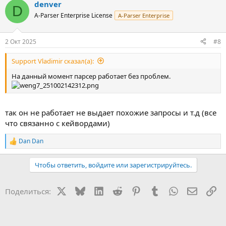
denver
D
A-Parser Enterprise License
A-Parser Enterprise
2 Окт 2025
#8
Support Vladimir сказал(а):
На данный момент парсер работает без проблем.
так он не работает не выдает похожие запросы и т.д (все
что связанно с кейвордами)
Dan Dan
Р
е
а
Чтобы ответить, войдите или зарегистрируйтесь.
к
ц
и
X
Bluesky
LinkedIn
Reddit
Pinterest
Tumblr
WhatsApp
Электр
Сс
Поделиться:
и
: