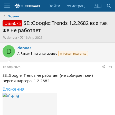
Войти
Регистрация
🇷🇺
Задачи
SE::Google::Trends 1.2.2682 все так
Ошибка
же не работает
А
Д
denver
16 Апр 2025
в
а
т
т
denver
D
о
а
A-Parser Enterprise License
A-Parser Enterprise
р
н
т
а
е
ч
16 Апр 2025
#1
м
а
ы
л
SE::Google::Trends не работает (не собирает кеи)
а
версия парсера: 1.2.2682
Вложения