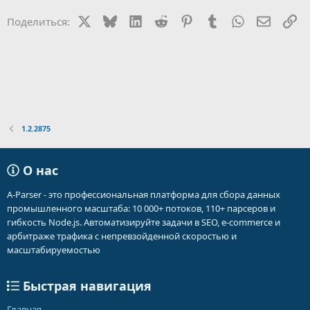
ц
и
X
Bluesky
LinkedIn
Reddit
Pinterest
Tumblr
WhatsApp
Электр
Сс
Поделиться:
и
:
1.2.2875
О нас
A-Parser - это профессиональная платформа для сбора данных
промышленного масштаба: 10 000+ потоков, 110+ парсеров и
гибкость Node.js. Автоматизируйте задачи в SEO, e-commerce и
арбитраже трафика с непревзойденной скоростью и
масштабируемостью
Быстрая навигация
Главная