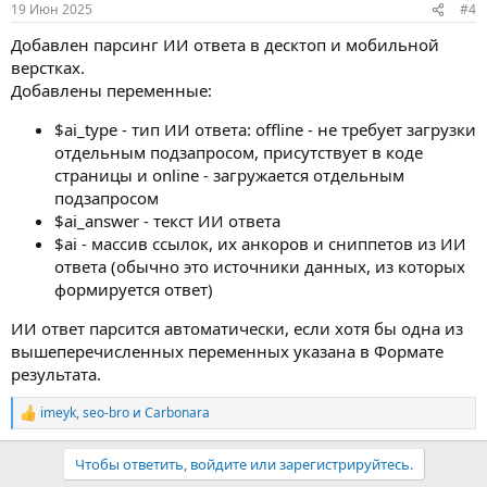
19 Июн 2025
#4
Добавлен парсинг ИИ ответа в десктоп и мобильной
верстках.
Добавлены переменные:
$ai_type - тип ИИ ответа: offline - не требует загрузки
отдельным подзапросом, присутствует в коде
страницы и online - загружается отдельным
подзапросом
$ai_answer - текст ИИ ответа
$ai - массив ссылок, их анкоров и сниппетов из ИИ
ответа (обычно это источники данных, из которых
формируется ответ)
ИИ ответ парсится автоматически, если хотя бы одна из
вышеперечисленных переменных указана в Формате
результата.
imeyk
,
seo-bro
и
Carbonara
Р
е
а
Чтобы ответить, войдите или зарегистрируйтесь.
к