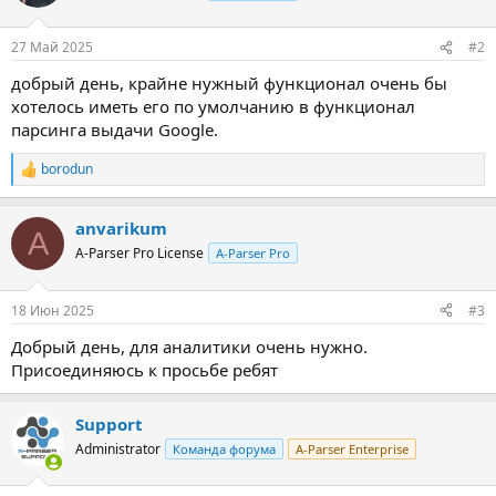
и
и
:
27 Май 2025
#2
добрый день, крайне нужный функционал очень бы
хотелось иметь его по умолчанию в функционал
парсинга выдачи Google.
borodun
Р
е
а
anvarikum
к
A
ц
A-Parser Pro License
A-Parser Pro
и
и
:
18 Июн 2025
#3
Добрый день, для аналитики очень нужно.
Присоединяюсь к просьбе ребят
Support
Administrator
Команда форума
A-Parser Enterprise