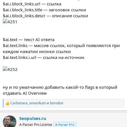
$ai.i.block_links.url — ссылка
$ai.i.block_links.title — заголовок ссылки
$ai.i.block_links.descr — описание ссылки
$ai.text — текст AI ответа
$ai.text.links — массив ссылок, который появляются при
каждом нажатии иконки ссылки
$ai.text.links.i.url — ссылка на источник
ну и по умалчанию добавить какой-то flags в который
отдавать AI Overview
Carbonara
,
anvarikum
и
borodun
Р
е
а
Seopulses.ru
к
ц
A-Parser Pro License
A-Parser Pro