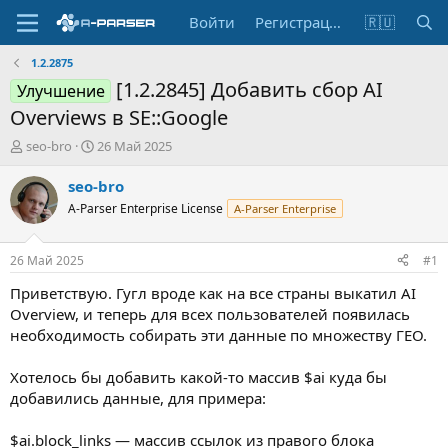
Войти
Регистрация
🇷🇺
1.2.2875
[1.2.2845] Добавить сбор AI
Улучшение
Overviews в SE::Google
А
Д
seo-bro
26 Май 2025
в
а
т
т
seo-bro
о
а
A-Parser Enterprise License
A-Parser Enterprise
р
н
т
а
е
ч
26 Май 2025
#1
м
а
ы
л
Приветствую. Гугл вроде как на все страны выкатил AI
а
Overview, и теперь для всех пользователей появилась
необходимость собирать эти данные по множеству ГЕО.
Хотелось бы добавить какой-то массив $ai куда бы
добавились данные, для примера:
$ai.block_links — массив ссылок из правого блока