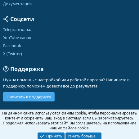
Документация
Соцсети
Telegram канал
YouTube канал
Facebook
X (Twitter)
Поддержка
Нужна помощь с настройкой или работой парсера? Напишите в
поддержку, поможем довести все до результата.
Написать в поддержку
Russian (RU)
На данном сайте используются файлы cookie, чтобы персонализировать
контент и сохранить Ваш вход в систему, если Вы зарегистрируетесь.
Обратная связь
Условия и правила
Продолжая использовать этот сайт, Вы соглашаетесь на использование
Политика конфиденциальности
Помощь
Главная
R
наших файлов cookie.
S
S
Принять
Узнать больше.…
®
Community platform by XenForo
© 2010-2026 XenForo Ltd.