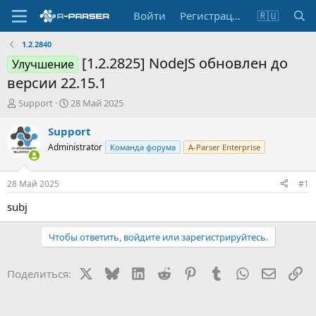
Войти
Регистрация
🇷🇺
1.2.2840
[1.2.2825] NodeJS обновлен до
Улучшение
версии 22.15.1
А
Д
Support
28 Май 2025
в
а
т
т
Support
о
а
Administrator
Команда форума
A-Parser Enterprise
р
н
т
а
е
ч
28 Май 2025
#1
м
а
ы
л
subj
а
Чтобы ответить, войдите или зарегистрируйтесь.
X
Bluesky
LinkedIn
Reddit
Pinterest
Tumblr
WhatsApp
Электр
Сс
Поделиться: