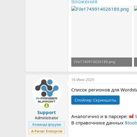
Вложения
File1749914026189.png
191,8 КБ · Просмотры: 3
16 Июн 2025
Список регионов для Wordsta
Спойлер:
Скриншоты
Support
Аналогично и в парсере:
Administrator
В справочнике данных
$tool
Команда форума
A-Parser Enterprise