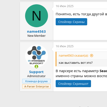
16 Июн 2025
N
Понятно, есть тогда другой в
Спойлер:
Скрины
name4563
New Member
16 Июн 2025
name4563 сказал(а):
как выставить вот это?
В парсере есть параметр
Seac
Support
именно страны можно восп
Administrator
Команда форума
Спойлер:
Скриншот
A-Parser Enterprise