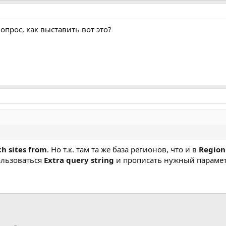
опрос, как выставить вот это?
h sites from
. Но т.к. там та же база регионов, что и в
Region
ользоваться
Extra query string
и прописать нужный парамет