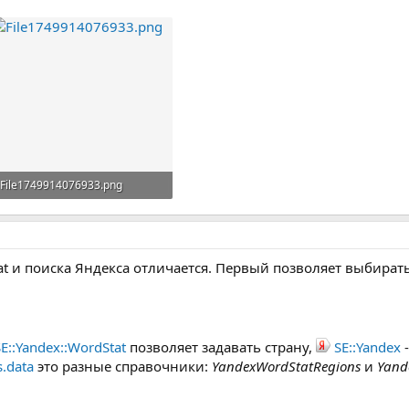
File1749914076933.png
108,1 КБ · Просмотры: 3
t и поиска Яндекса отличается. Первый позволяет выбирать 
SE::Yandex::WordStat
позволяет задавать страну,
SE::Yandex
-
s.data
это разные справочники:
YandexWordStatRegions
и
Yand