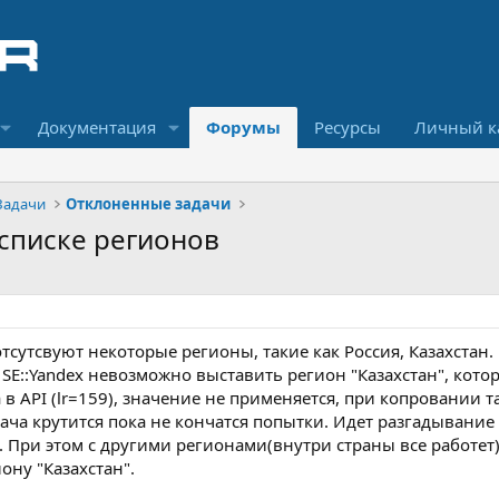
Документация
Форумы
Ресурсы
Личный к
Задачи
Отклоненные задачи
в списке регионов
отсутсвуют некоторые регионы, такие как Россия, Казахстан.
а SE::Yandex невозможно выставить регион "Казахстан", котор
 в API (lr=159), значение не применяется, при копровании т
адача крутится пока не кончатся попытки. Идет разгадывание
При этом с другими регионами(внутри страны все работет), 
ону "Казахстан".