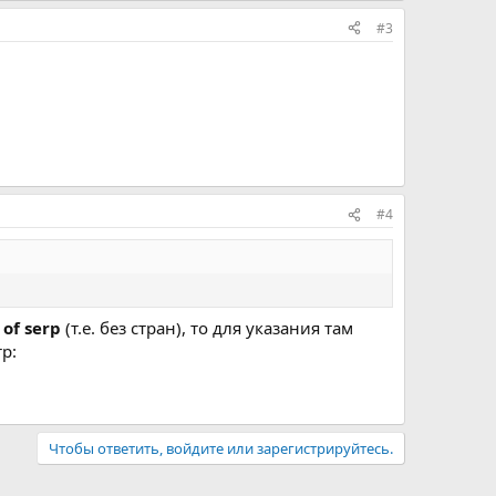
#3
#4
 of serp
(т.е. без стран), то для указания там
р:
Чтобы ответить, войдите или зарегистрируйтесь.