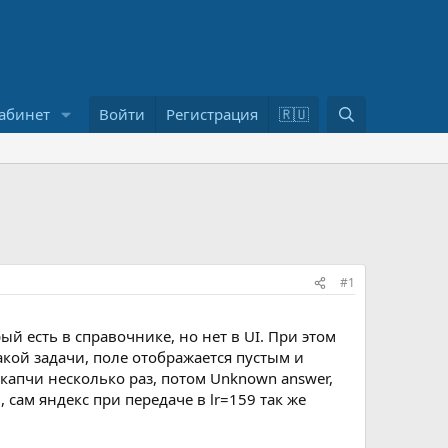
П
абинет
Войти
Регистрация
🇷🇺
о
и
с
к
#1
ый есть в справочнике, но нет в UI. При этом
акой задачи, поле отображается пустым и
 капчи несколько раз, потом Unknown answer,
сам яндекс при передаче в lr=159 так же