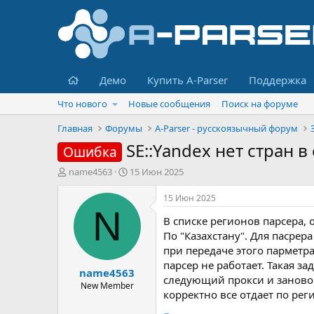
Главная
Демо
Купить A-Parser
Поддержка
Что нового
Новые сообщения
Поиск на форуме
Главная
Форумы
A-Parser - русскоязычный форум
SE::Yandex нет стран 
Ошибка
А
Д
name4563
15 Июн 2025
в
а
т
т
15 Июн 2025
о
а
N
В списке регионов парсера, 
р
н
т
а
По "Казахстану". Для пасрер
е
ч
при передаче этого парметра
м
а
парсер не работает. Такая з
name4563
ы
л
следующий прокси и заново. 
а
New Member
корректно все отдает по реги