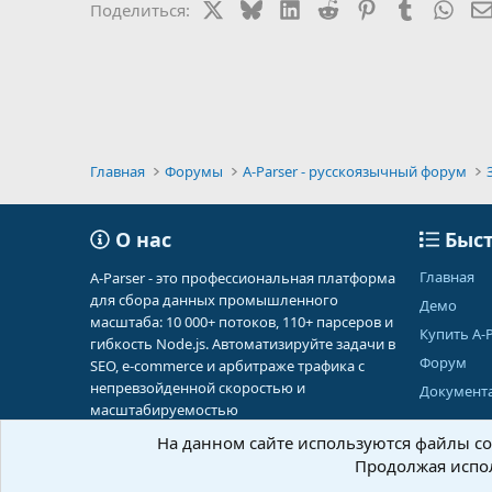
X
Bluesky
LinkedIn
Reddit
Pinterest
Tumblr
Wha
Поделиться:
Главная
Форумы
A-Parser - русскоязычный форум
О нас
Быст
Главная
A-Parser - это профессиональная платформа
для сбора данных промышленного
Демо
масштаба: 10 000+ потоков, 110+ парсеров и
Купить A-P
гибкость Node.js. Автоматизируйте задачи в
Форум
SEO, e-commerce и арбитраже трафика с
непревзойденной скоростью и
Документ
масштабируемостью
На данном сайте используются файлы coo
Продолжая испол
Russian (RU)