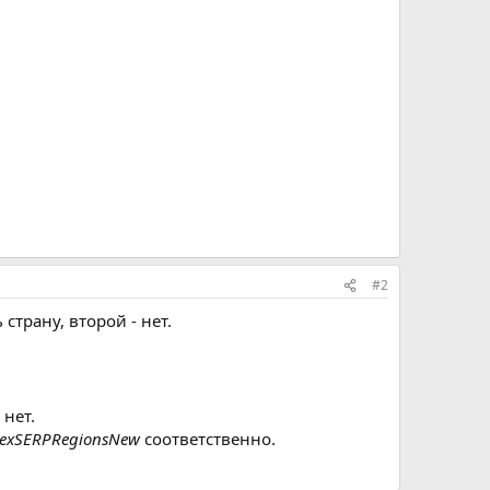
#2
страну, второй - нет.
 нет.
exSERPRegionsNew
соответственно.