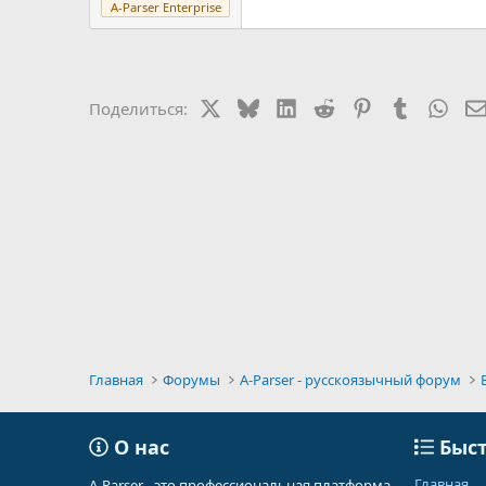
A-Parser Enterprise
X
Bluesky
LinkedIn
Reddit
Pinterest
Tumblr
Wha
Поделиться:
Главная
Форумы
A-Parser - русскоязычный форум
О нас
Быст
Главная
A-Parser - это профессиональная платформа