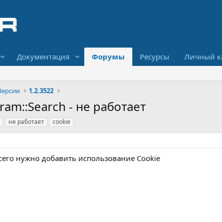
Документация
Форумы
Ресурсы
Личный к
Версии
1.2.3522
agram::Search - не работает
не работает
сookie
всего нужно добавить использование Сookie