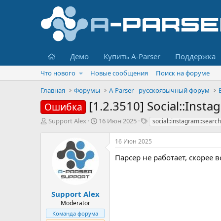
Главная
Демо
Купить A-Parser
Поддержка
Что нового
Новые сообщения
Поиск на форуме
Главная
Форумы
A-Parser - русскоязычный форум
[1.2.3510] Social::Inst
Ошибка
А
Д
Т
Support Alex
16 Июн 2025
social::instagram::search
в
а
е
т
т
г
16 Июн 2025
о
а
и
р
н
Парсер не работает, скорее 
т
а
е
ч
м
а
ы
л
Support Alex
а
Moderator
Команда форума