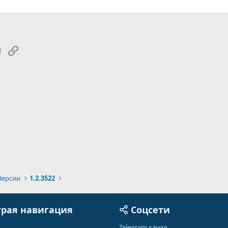
tsApp
Электронная почта
Ссылка
Версии
1.2.3522
рая навигация
Соцсети
Telegram канал