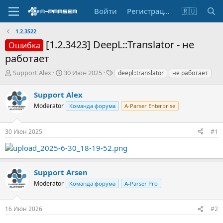
Войти
Регистрация
🇷🇺
1.2.3522
[1.2.3423] DeepL::Translator - не
Ошибка
работает
А
Д
Т
Support Alex
30 Июн 2025
deepl::translator
не работает
в
а
е
т
т
г
Support Alex
о
а
и
Moderator
Команда форума
A-Parser Enterprise
р
н
т
а
е
ч
30 Июн 2025
#1
м
а
ы
л
а
Support Arsen
Moderator
Команда форума
A-Parser Pro
16 Июн 2026
#2