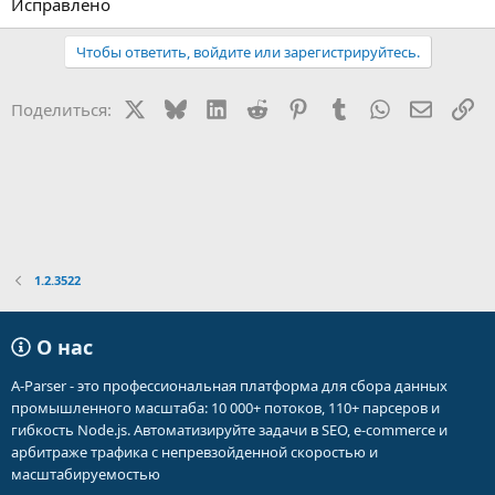
Исправлено
Чтобы ответить, войдите или зарегистрируйтесь.
X
Bluesky
LinkedIn
Reddit
Pinterest
Tumblr
WhatsApp
Электр
Сс
Поделиться:
1.2.3522
О нас
A-Parser - это профессиональная платформа для сбора данных
промышленного масштаба: 10 000+ потоков, 110+ парсеров и
гибкость Node.js. Автоматизируйте задачи в SEO, e-commerce и
арбитраже трафика с непревзойденной скоростью и
масштабируемостью