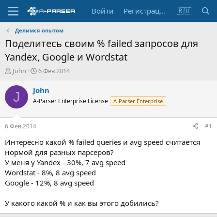
Войти
Регистрация
🇷🇺
Делимся опытом
Поделитесь своим % failed запросов для
Yandex, Google и Wordstat
А
Д
John
6 Фев 2014
в
а
т
т
John
J
о
а
A-Parser Enterprise License
A-Parser Enterprise
р
н
т
а
е
ч
6 Фев 2014
#1
м
а
ы
л
Интересно какой % failed queries и avg speed считается
а
нормой для разных парсеров?
У меня у Yandex - 30%, 7 avg speed
Wordstat - 8%, 8 avg speed
Google - 12%, 8 avg speed
У какого какой % и как вы этого добились?