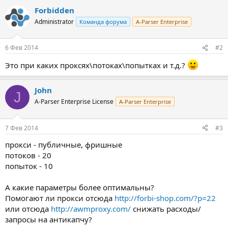
Forbidden
Administrator
Команда форума
A-Parser Enterprise
6 Фев 2014
#2
Это при каких проксях\потоках\попытках и т.д.?
John
J
A-Parser Enterprise License
A-Parser Enterprise
7 Фев 2014
#3
прокси - публичные, фришные
потоков - 20
попыток - 10
А какие параметры более оптимальны?
Помогают ли прокси отсюда
http://forbi-shop.com/?p=22
или отсюда
http://awmproxy.com/
снижать расходы/
запросы на антикапчу?