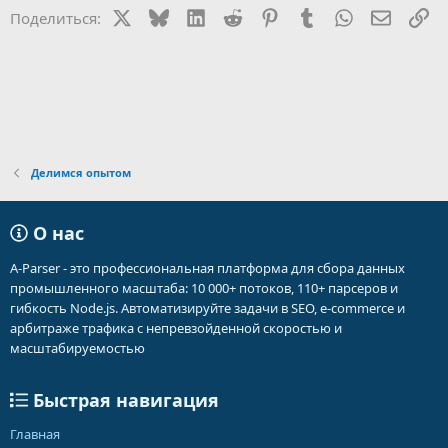
X
Bluesky
LinkedIn
Reddit
Pinterest
Tumblr
WhatsApp
Электр
Сс
Поделиться:
Делимся опытом
О нас
A-Parser - это профессиональная платформа для сбора данных
промышленного масштаба: 10 000+ потоков, 110+ парсеров и
гибкость Node.js. Автоматизируйте задачи в SEO, e-commerce и
арбитраже трафика с непревзойденной скоростью и
масштабируемостью
Быстрая навигация
Главная