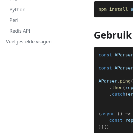
Python
npm
install
 
Perl
Redis API
Gebruik
Veelgestelde vragen
const
AParse
const
AParse
AParser
.
ping
.
then
(
re
.
catch
(
e
(
async
(
)
=>
const
 re
}
)
(
)