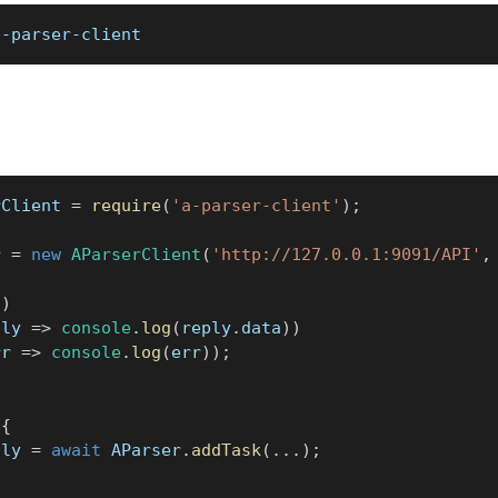
a-parser-client
rClient
=
require
(
'a-parser-client'
)
;
r
=
new
AParserClient
(
'http://127.0.0.1:9091/API'
,
(
)
ply
=>
console
.
log
(
reply
.
data
)
)
rr
=>
console
.
log
(
err
)
)
;
{
ply 
=
await
AParser
.
addTask
(
...
)
;