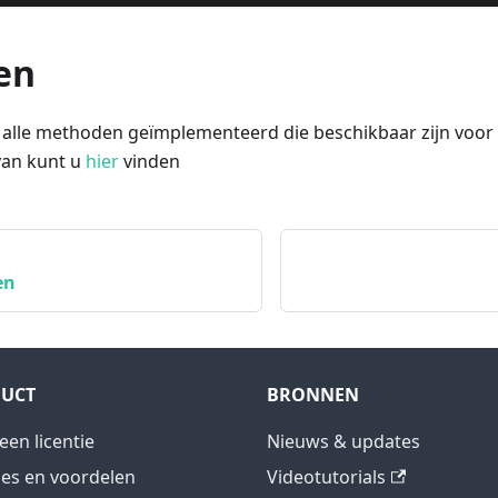
en
n alle methoden geïmplementeerd die beschikbaar zijn voor 
rvan kunt u
hier
vinden
en
UCT
BRONNEN
een licentie
Nieuws & updates
ies en voordelen
Videotutorials