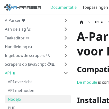
Documentatie
Toepassingen
A-Parser ❤️
API 📡
Aan de slag 🚀
A-Pa
Taakeditor ✏️
voor 
Handleiding 📖
Ingebouwde scrapers 🔍
Scrapers op JavaScript 🧑‍💻
Compatib
API 📡
API-overzicht
De module
is com
API-methoden
Installa
NodeJS
PHP