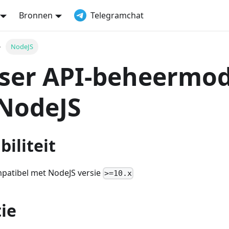
Bronnen
Telegramchat
NodeJS
rser API-beheermo
NodeJS
iliteit
patibel met NodeJS versie
>=10.x
tie