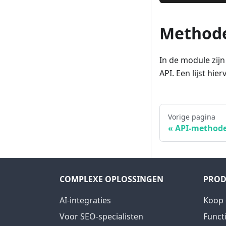
Method
In de module zij
API. Een lijst hie
Vorige pagina
API-method
COMPLEXE OPLOSSINGEN
PROD
AI-integraties
Koop 
Voor SEO-specialisten
Funct