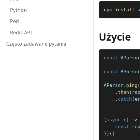
Python
npm
install
 
Perl
Redis API
Użycie
Często zadawane pytania
const
AParse
const
AParse
AParser
.
ping
.
then
(
re
.
catch
(
e
(
async
(
)
=>
const
 re
}
)
(
)