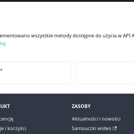
mentowano wszystkie metody dostępne do użycia w API A-Pa
taj
na
UKT
ZASOBY
cencję
Aktualności i nowości
e i korzyści
Samouczki wideo