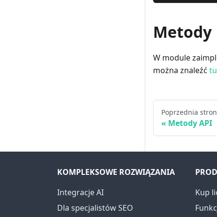
Metody
W module zaimple
można znaleźć
tu
Poprzednia stro
Metody API
KOMPLEKSOWE ROZWIĄZANIA
PROD
Integracje AI
Kup li
Dla specjalistów SEO
Funkcj