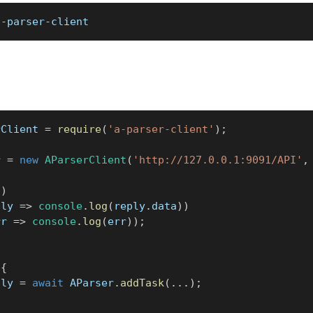
a-parser-client
rClient
=
require
(
'a-parser-client'
)
;
r
=
new
AParserClient
(
'http://127.0.0.1:9091/API'
,
(
)
ply
=>
console
.
log
(
reply
.
data
)
)
rr
=>
console
.
log
(
err
)
)
;
{
ply 
=
await
AParser
.
addTask
(
...
)
;