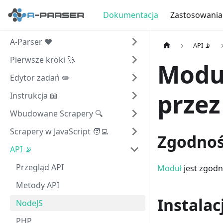
Dokumentacja
Zastosowania
A-Parser ❤️
API 📡
Pierwsze kroki 🚀
Moduł
Edytor zadań ✏️
przez
Instrukcja 📖
Wbudowane Scrapery 🔍
Scrapery w JavaScript 🧑‍💻
Zgodno
API 📡
Przegląd API
Moduł
jest zgodn
Metody API
Instalac
NodeJS
PHP