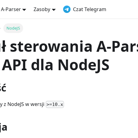
 A-Parser
Zasoby
Czat Telegram
NodeJS
 sterowania A-Par
 API dla NodeJS
ść
y z NodeJS w wersji
>=10.x
ja