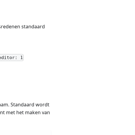
idsredenen standaard
editor: 1
naam. Standaard wordt
unt met het maken van