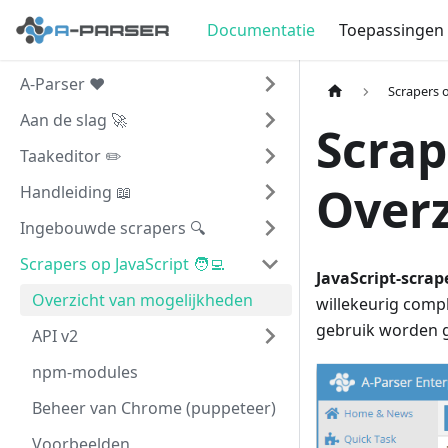
Documentatie
Toepassingen
A-Parser ❤️
Scrapers o
Aan de slag 🚀
Scrap
Taakeditor ✏️
Overz
Handleiding 📖
Ingebouwde scrapers 🔍
Scrapers op JavaScript 🧑‍💻
JavaScript-scrap
Overzicht van mogelijkheden
willekeurig compl
gebruik worden g
API v2
npm-modules
Beheer van Chrome (puppeteer)
Voorbeelden