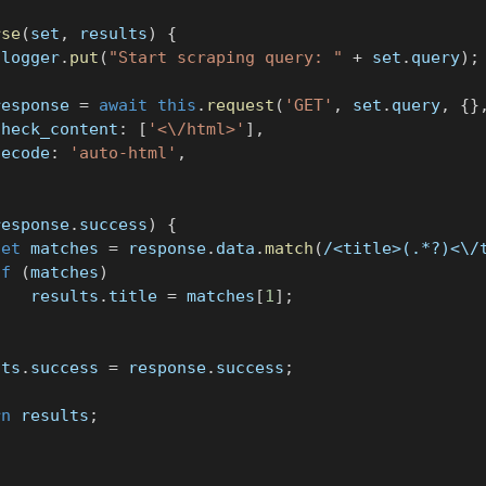
rse
(
set
,
 results
)
{
.
logger
.
put
(
"Start scraping query: "
+
 set
.
query
)
;
response 
=
await
this
.
request
(
'GET'
,
 set
.
query
,
{
}
check_content
:
[
'<\/html>'
]
,
decode
:
'auto-html'
,
response
.
success
)
{
let
 matches 
=
 response
.
data
.
match
(
/
<title>(.*?)<\/
if
(
matches
)
    results
.
title 
=
 matches
[
1
]
;
lts
.
success 
=
 response
.
success
;
rn
 results
;