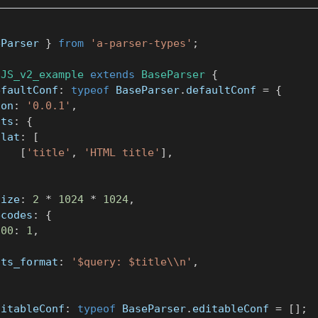
eParser 
}
from
'a-parser-types'
;
JS_v2_example
extends
BaseParser
{
efaultConf
:
typeof
 BaseParser
.
defaultConf 
=
{
ion
:
'0.0.1'
,
lts
:
{
flat
:
[
[
'title'
,
'HTML title'
]
,
]
size
:
2
*
1024
*
1024
,
ecodes
:
{
200
:
1
,
lts_format
:
'$query: $title\\n'
,
ditableConf
:
typeof
 BaseParser
.
editableConf 
=
[
]
;