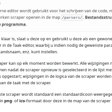
G
erne editor wordt gebruikt voor het schrijven van de code,
erken scraper openen in de map
.
Bestandsstru
/parsers/
de programma
.
laar is, slaat u deze op en gebruikt u deze als een gewone
 in de Taak-editor, waarbij u indien nodig de gewenste par
tandsnaam, enz. kunt instellen.
per kan op elk moment worden bewerkt. Alle wijzigingen m
jnen nadat de scraper opnieuw is geselecteerd in de lijst me
 opgestart; wijzigingen in de logica van de scraper worden
van de taak met de scraper.
te scraper wordt standaard een standaardicoon weergege
 in
png
- of
ico
-formaat door deze in de map van de scraper