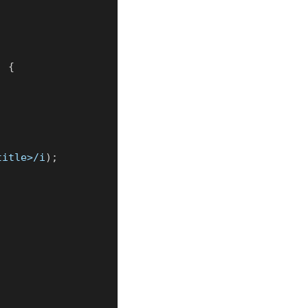
,
{
title>
/
i
)
;