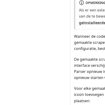
OPMERKIN
Als er een ext
van de te bew
geïnstalleer
Wanneer de code k
gemaakte scraper
configuratie, bes
De gemaakte scra
interface verschi
Parser opnieuw is
opnieuw starten 
Voor elke gemaak
icoon toevoegen
plaatsen: