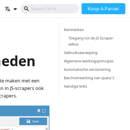
Koop A-Parser
Kenmerken
Toegang tot de JS Scraper-
editor
Gebruiksaanwijzing
heden
Algemene werkingsprincipes
Automatische versionering
Batchverwerking van query's
 te maken met een
Handige links
an in JS-scrapers ook
crapers.