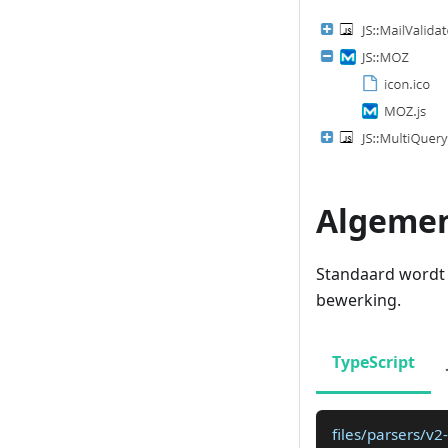
Algemen
Standaard wordt 
bewerking.
TypeScript
files/parsers/v