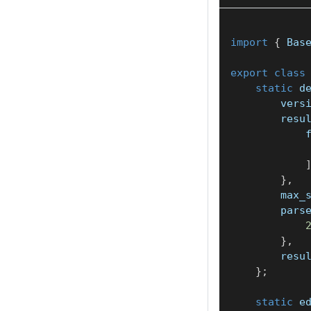
import
{
 Bas
export
class
static
 d
        vers
        resu
            
}
,
        max_
        pars
}
,
        resu
}
;
static
 e