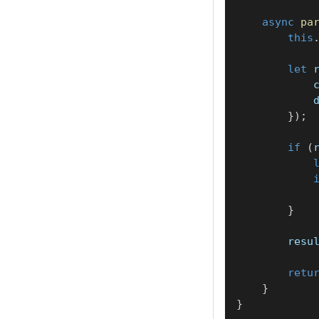
async
pa
this
let
 
            
            
}
)
;
if
(
            
}
        resu
retu
}
}