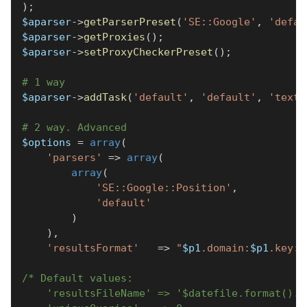
)
;
$aparser
->
getParserPreset
(
'SE::Google'
,
'defau
$aparser
->
getProxies
(
)
;
$aparser
->
setProxyCheckerPreset
(
)
;
# 1 way
$aparser
->
addTask
(
'default'
,
'default'
,
'text'
# 2 way. Advanced
$options
=
array
(
'parsers'
=>
array
(
array
(
'SE::Google::Position'
,
'default'
)
)
,
'resultsFormat'
=>
"
$p1
.domain:
$p1
.key:
$
/* Default values:
    'resultsFileName' => '$datefile.format().t