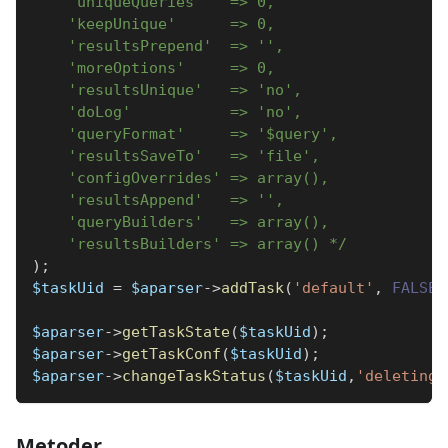
    'uniqueQueries'   => 0,
    'keepUnique'      => 0,
    'resultsPrepend'  => '',
    'moreOptions'     => 0,
    'resultsUnique'   => 'no',
    'doLog'           => 'no',
    'queryFormat'     => '$query',
    'resultsSaveTo'   => 'file',
    'configOverrides' => array(),
    'resultsAppend'   => '',
    'queryBuilders'   => array(),
    'resultsBuilders' => array() */
)
;
$taskUid
=
$aparser
->
addTask
(
'default'
,
FALSE
,
$aparser
->
getTaskState
(
$taskUid
)
;
$aparser
->
getTaskConf
(
$taskUid
)
;
$aparser
->
changeTaskStatus
(
$taskUid
,
'deleting'
Metoder