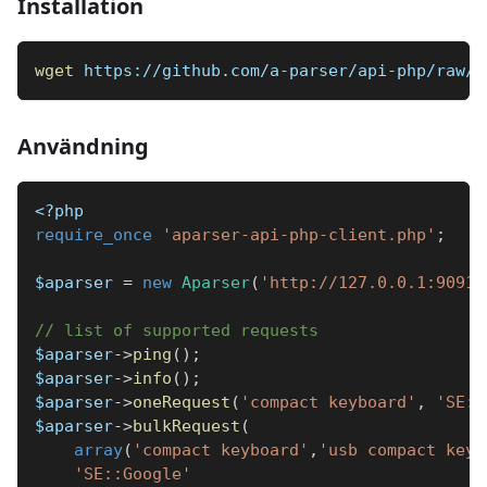
Installation
wget
 https://github.com/a-parser/api-php/raw/m
Användning
<?php
require_once
'aparser-api-php-client.php'
;
$aparser
=
new
Aparser
(
'http://127.0.0.1:9091/
// list of supported requests
$aparser
->
ping
(
)
;
$aparser
->
info
(
)
;
$aparser
->
oneRequest
(
'compact keyboard'
,
'SE::
$aparser
->
bulkRequest
(
array
(
'compact keyboard'
,
'usb compact keyb
'SE::Google'