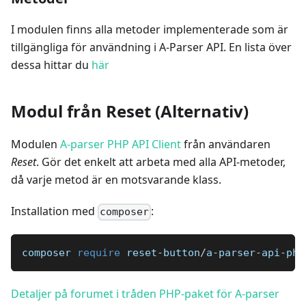
I modulen finns alla metoder implementerade som är
tillgängliga för användning i A-Parser API. En lista över
dessa hittar du
här
Modul från Reset (Alternativ)
Modulen
A-parser PHP API Client
från användaren
Reset
. Gör det enkelt att arbeta med alla API-metoder,
då varje metod är en motsvarande klass.
Installation med
:
composer
composer 
require
 reset
-
button
/
a
-
parser
-
api
-
php
Detaljer på forumet i tråden PHP-paket för A-parser