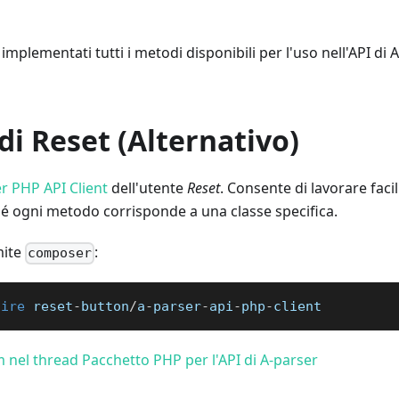
mplementati tutti i metodi disponibili per l'uso nell'API di 
i Reset (Alternativo)
r PHP API Client
dell'utente
Reset
. Consente di lavorare faci
é ogni metodo corrisponde a una classe specifica.
mite
:
composer
uire
 reset
-
button
/
a
-
parser
-
api
-
php
-
client
m nel thread Pacchetto PHP per l'API di A-parser