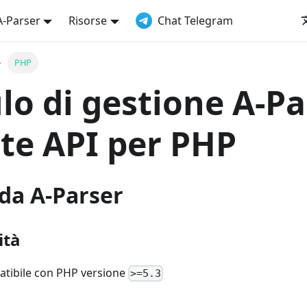
A-Parser
Risorse
Chat Telegram
PHP
o di gestione A-Pa
te API per PHP
da A-Parser
ità
tibile con PHP versione
>=5.3