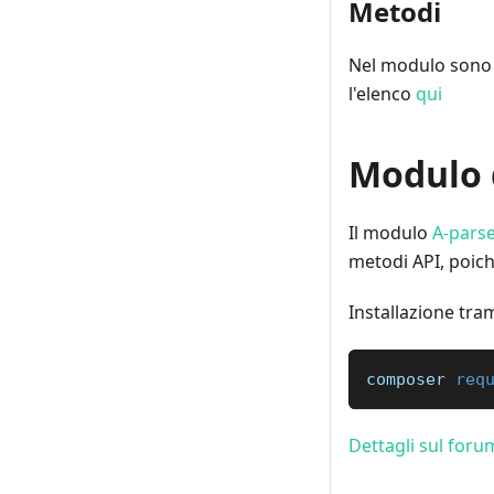
Metodi
Nel modulo sono i
l'elenco
qui
Modulo d
Il modulo
A-parse
metodi API, poich
Installazione tra
composer 
req
Dettagli sul foru