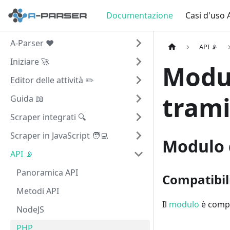
Documentazione
Casi d'uso 
A-Parser ❤️
API 📡
Iniziare 🚀
Modul
Editor delle attività ✏️
trami
Guida 📖
Scraper integrati 🔍
Scraper in JavaScript 🧑‍💻
Modulo 
API 📡
Panoramica API
Compatibil
Metodi API
Il
modulo
è compa
NodeJS
PHP