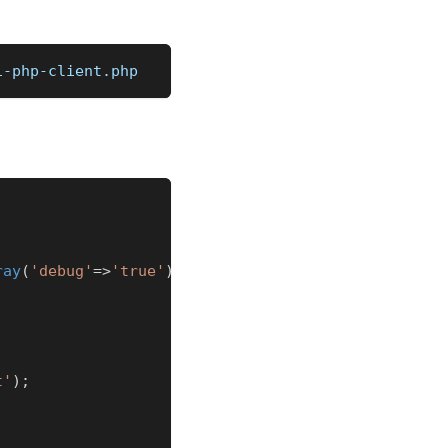
i-php-client.php
ray
(
'debug'
=>
'true'
)
)
;
t'
)
;