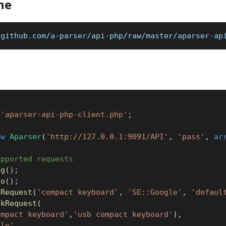
ne
/github.com/a-parser/api-php/raw/master/aparser-ap
'aparser-api-php-client.php'
;
ew
Aparser
(
'http://127.0.0.1:9091/API'
,
'pass'
,
ar
upported requests
ng
(
)
;
fo
(
)
;
eRequest
(
'compact keyboard'
,
'SE::Google'
,
'defaul
lkRequest
(
ompact keyboard'
,
'usb compact keyboard'
)
,
gle'