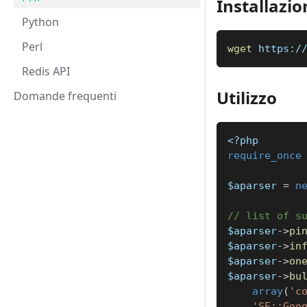
Installazio
Python
Perl
wget
 https:/
Redis API
Utilizzo
Domande frequenti
<?php
require_once
$aparser
=
n
// list of s
$aparser
->
pi
$aparser
->
in
$aparser
->
on
$aparser
->
bu
array
(
'c
'SE::Goo