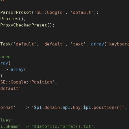
tParserPreset
(
'SE::Google'
,
'default'
)
;
tProxies
(
)
;
tProxyCheckerPreset
(
)
;
dTask
(
'default'
,
'default'
,
'text'
,
array
(
'keyboar
anced
rray
(
'
=>
array
(
y
(
'SE::Google::Position'
,
'default'
Format'
=>
"
$p1
.domain:
$p1
.key:
$p1
.position\n)"
,
alues:
FileName' => '$datefile.format().txt',