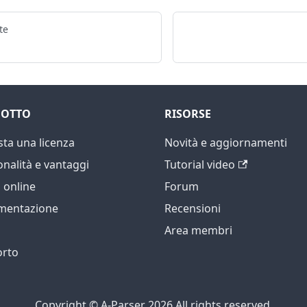
te
OTTO
RISORSE
sta una licenza
Novità e aggiornamenti
onalità e vantaggi
Tutorial video
online
Forum
mentazione
Recensioni
Area membri
rto
Copyright © A-Parser 2026 All rights reserved.