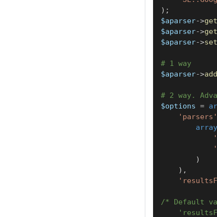
)
;
$aparser
->
ge
$aparser
->
ge
$aparser
->
se
# 1 way
$aparser
->
ad
# 2 way. Adv
$options
=
a
'parsers
arra
)
)
,
'results
/* Default v
    'results