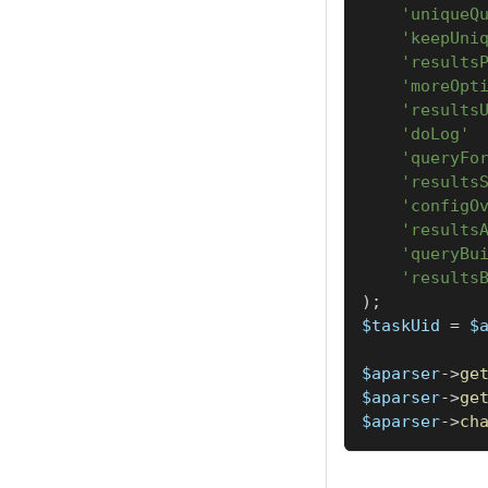
    'uniqueQ
    'keepUni
    'results
    'moreOpt
    'results
    'doLog' 
    'queryFo
    'results
    'configO
    'results
    'queryBu
    'results
)
;
$taskUid
=
$
$aparser
->
ge
$aparser
->
ge
$aparser
->
ch