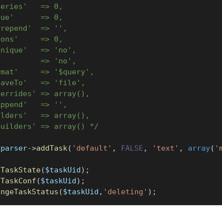
ueries'   => 0,
que'      => 0,
Prepend'  => '',
ions'     => 0,
Unique'   => 'no',
          => 'no',
rmat'     => '$query',
SaveTo'   => 'file',
verrides' => array(),
Append'   => '',
ilders'   => array(),
Builders' => array() */
aparser
->
addTask
(
'default'
,
FALSE
,
'text'
,
array
(
'
tTaskState
(
$taskUid
)
;
tTaskConf
(
$taskUid
)
;
angeTaskStatus
(
$taskUid
,
'deleting'
)
;