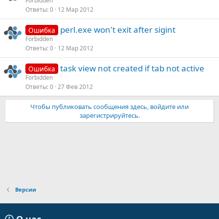
Forbidden
Ответы
0
12 Мар 2012
perl.exe won't exit after sigint
Ошибка
Forbidden
Ответы
0
12 Мар 2012
task view not created if tab not active
Ошибка
Forbidden
Ответы
0
27 Фев 2012
Чтобы публиковать сообщения здесь, войдите или
зарегистрируйтесь.
Версии