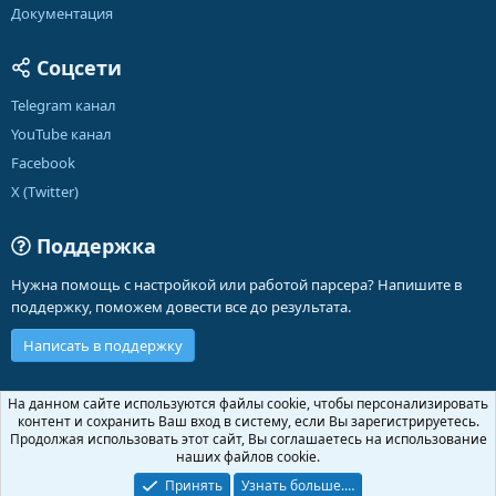
Документация
Соцсети
Telegram канал
YouTube канал
Facebook
X (Twitter)
Поддержка
Нужна помощь с настройкой или работой парсера? Напишите в
поддержку, поможем довести все до результата.
Написать в поддержку
Russian (RU)
На данном сайте используются файлы cookie, чтобы персонализировать
контент и сохранить Ваш вход в систему, если Вы зарегистрируетесь.
Обратная связь
Условия и правила
Продолжая использовать этот сайт, Вы соглашаетесь на использование
Политика конфиденциальности
Помощь
Главная
R
наших файлов cookie.
S
S
Принять
Узнать больше.…
®
Community platform by XenForo
© 2010-2026 XenForo Ltd.