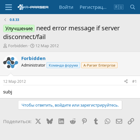
Войти
Регистрация
🇷🇺
0.8.33
need error message if server
Улучшение
disconnect/fail
А
Д
Forbidden
12 Мар 2012
в
а
т
т
Forbidden
о
а
Administrator
Команда форума
A-Parser Enterprise
р
н
т
а
е
ч
12 Мар 2012
#1
м
а
ы
л
subj
а
Чтобы ответить, войдите или зарегистрируйтесь.
X
Bluesky
LinkedIn
Reddit
Pinterest
Tumblr
WhatsApp
Электр
Сс
Поделиться: