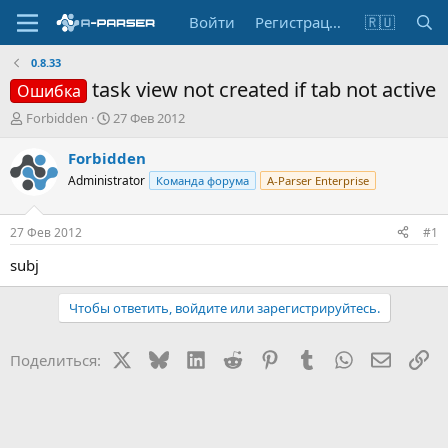
Войти
Регистрация
🇷🇺
0.8.33
task view not created if tab not active
Ошибка
А
Д
Forbidden
27 Фев 2012
в
а
т
т
Forbidden
о
а
Administrator
Команда форума
A-Parser Enterprise
р
н
т
а
е
ч
27 Фев 2012
#1
м
а
ы
л
subj
а
Чтобы ответить, войдите или зарегистрируйтесь.
X
Bluesky
LinkedIn
Reddit
Pinterest
Tumblr
WhatsApp
Электр
Сс
Поделиться: