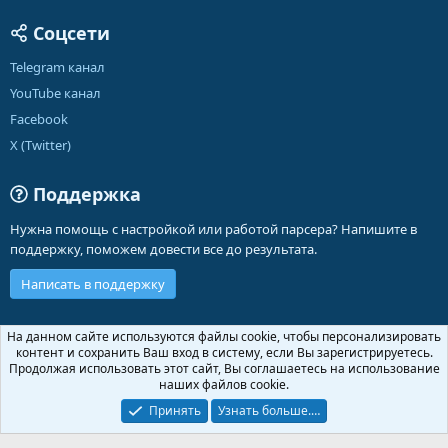
Соцсети
Telegram канал
YouTube канал
Facebook
X (Twitter)
Поддержка
Нужна помощь с настройкой или работой парсера? Напишите в
поддержку, поможем довести все до результата.
Написать в поддержку
Russian (RU)
На данном сайте используются файлы cookie, чтобы персонализировать
контент и сохранить Ваш вход в систему, если Вы зарегистрируетесь.
Обратная связь
Условия и правила
Продолжая использовать этот сайт, Вы соглашаетесь на использование
Политика конфиденциальности
Помощь
Главная
R
наших файлов cookie.
S
S
Принять
Узнать больше.…
®
Community platform by XenForo
© 2010-2026 XenForo Ltd.