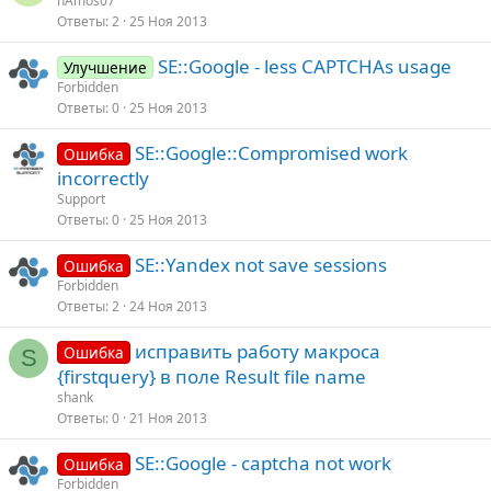
hAmos07
Ответы
2
25 Ноя 2013
SE::Google - less CAPTCHAs usage
Улучшение
Forbidden
Ответы
0
25 Ноя 2013
SE::Google::Compromised work
Ошибка
incorrectly
Support
Ответы
0
25 Ноя 2013
SE::Yandex not save sessions
Ошибка
Forbidden
Ответы
2
24 Ноя 2013
исправить работу макроса
Ошибка
S
{firstquery} в поле Result file name
shank
Ответы
0
21 Ноя 2013
SE::Google - captcha not work
Ошибка
Forbidden