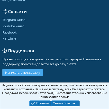
Соцсети
Telegram канал
YouTube канал
Facebook
X (Twitter)
Поддержка
Нужна помощь с настройкой или работой парсера? Напишите в
поддержку, поможем довести все до результата.
Написать в поддержку
Russian (RU)
На данном сайте используются файлы cookie, чтобы персонализировать
контент и сохранить Ваш вход в систему, если Вы зарегистрируетесь.
Обратная связь
Условия и правила
Продолжая использовать этот сайт, Вы соглашаетесь на использование
Политика конфиденциальности
Помощь
Главная
R
наших файлов cookie.
S
S
Принять
Узнать больше.…
®
Community platform by XenForo
© 2010-2026 XenForo Ltd.