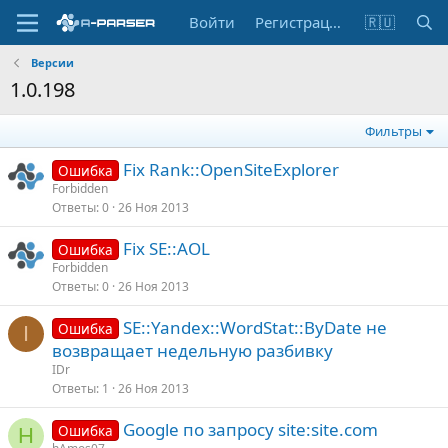
Войти
Регистрация
🇷🇺
Версии
1.0.198
Фильтры
Fix Rank::OpenSiteExplorer
Ошибка
Forbidden
Ответы
0
26 Ноя 2013
Fix SE::AOL
Ошибка
Forbidden
Ответы
0
26 Ноя 2013
SE::Yandex::WordStat::ByDate не
Ошибка
I
возвращает недельную разбивку
IDr
Ответы
1
26 Ноя 2013
Google по запросу site:site.com
Ошибка
H