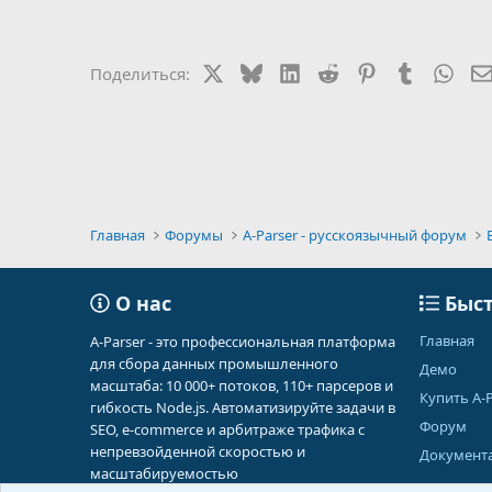
X
Bluesky
LinkedIn
Reddit
Pinterest
Tumblr
Wha
Поделиться:
Главная
Форумы
A-Parser - русскоязычный форум
О нас
Быст
Главная
A-Parser - это профессиональная платформа
для сбора данных промышленного
Демо
масштаба: 10 000+ потоков, 110+ парсеров и
Купить A-P
гибкость Node.js. Автоматизируйте задачи в
Форум
SEO, e-commerce и арбитраже трафика с
непревзойденной скоростью и
Документ
масштабируемостью