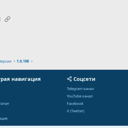
tsApp
Электронная почта
Ссылка
Версии
1.0.198
рая навигация
Соцсети
Telegram канал
YouTube канал
arser
Facebook
X (Twitter)
ация