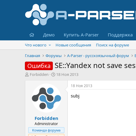
Главная
Демо
Купить A-Parser
Поддержка
Что нового
Новые сообщения
Поиск на форуме
Главная
Форумы
A-Parser - русскоязычный форум
SE::Yandex not save se
Ошибка
А
Д
Forbidden
18 Ноя 2013
в
а
т
т
18 Ноя 2013
о
а
subj
р
н
т
а
е
ч
м
а
Forbidden
ы
л
а
Administrator
Команда форума