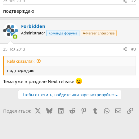
25 Ноя 2013
#2
подтверждаю
Forbidden
Administrator
Команда форума
A-Parser Enterprise
25 Ноя 2013
#3
Rafa сказал(а):
подтверждаю
Тема уже в разделе Next release
Чтобы ответить, войдите или зарегистрируйтесь.
X
Bluesky
LinkedIn
Reddit
Pinterest
Tumblr
WhatsApp
Электр
Сс
Поделиться: