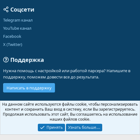
Соцсети
Telegram канал
YouTube канал
Facebook
X (Twitter)
Поддержка
Нужна помощь с настройкой или работой парсера? Напишите в
поддержку, поможем довести все до результата.
Написать в поддержку
Russian (RU)
На данном сайте используются файлы cookie, чтобы персонализировать
контент и сохранить Ваш вход в систему, если Вы зарегистрируетесь.
Обратная связь
Условия и правила
Продолжая использовать этот сайт, Вы соглашаетесь на использование
Политика конфиденциальности
Помощь
Главная
R
наших файлов cookie.
S
S
Принять
Узнать больше.…
®
Community platform by XenForo
© 2010-2026 XenForo Ltd.