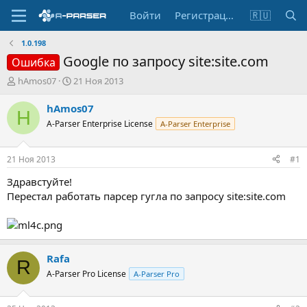
Войти
Регистрация
🇷🇺
1.0.198
Google по запросу site:site.com
Ошибка
А
Д
hAmos07
21 Ноя 2013
в
а
т
т
hAmos07
H
о
а
A-Parser Enterprise License
A-Parser Enterprise
р
н
т
а
е
ч
21 Ноя 2013
#1
м
а
ы
л
Здравстуйте!
а
Перестал работать парсер гугла по запросу site:site.com
Rafa
R
A-Parser Pro License
A-Parser Pro