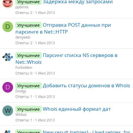
Задержка между запросами
Улучшение
ppbimix
Ответы
2
1 Июл 2013
Отправка POST данных при
Улучшение
D
парсинге в Net::HTTP
denyweb
Ответы
2
1 Июл 2013
Парсинг списка NS серверов в
Улучшение
Net::Whois
Forbidden
Ответы
0
1 Июл 2013
Добавить статусы доменов в Whois
Улучшение
D
Dodgy
Ответы
1
1 Июл 2013
Whois единный формат дат
Улучшение
W
Webaz
Ответы
1
1 Июл 2013
New result {retries} - Used retries, for
Улучшение