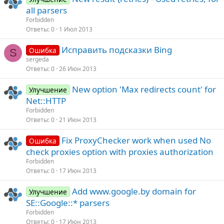
all parsers
Forbidden
Ответы
0
1 Июл 2013
Исправить подсказки Bing
Ошибка
S
sergeda
Ответы
0
26 Июн 2013
New option 'Max redirects count' for
Улучшение
Net::HTTP
Forbidden
Ответы
0
21 Июн 2013
Fix ProxyChecker work when used No
Ошибка
check proxies option with proxies authorization
Forbidden
Ответы
0
17 Июн 2013
Add www.google.by domain for
Улучшение
SE::Google::* parsers
Forbidden
Ответы
0
17 Июн 2013