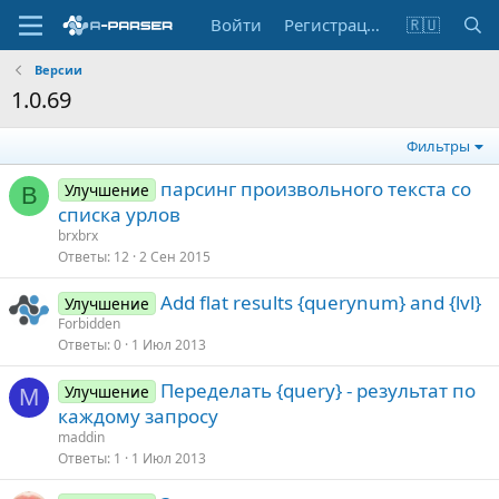
Войти
Регистрация
🇷🇺
Версии
1.0.69
Фильтры
парсинг произвольного текста со
Улучшение
B
списка урлов
brxbrx
Ответы
12
2 Сен 2015
Add flat results {querynum} and {lvl}
Улучшение
Forbidden
Ответы
0
1 Июл 2013
Переделать {query} - результат по
Улучшение
M
каждому запросу
maddin
Ответы
1
1 Июл 2013