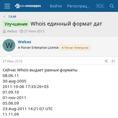
Войти
Регистрация
🇷🇺
1.0.69
Whois единный формат дат
Улучшение
А
Д
Webaz
27 Июн 2013
в
а
т
т
Webaz
W
о
а
A-Parser Enterprise License
A-Parser Enterprise
р
н
т
а
е
ч
27 Июн 2013
#1
м
а
ы
л
Сейчас Whois выдает разные форматы
а
08.06.11
30-aug-2005
2011-10-06 17:33:26+03
01.09.10
01-nov-2011
05.06.09
23-Aug-2011 14:21:07 UTC
11.11.09