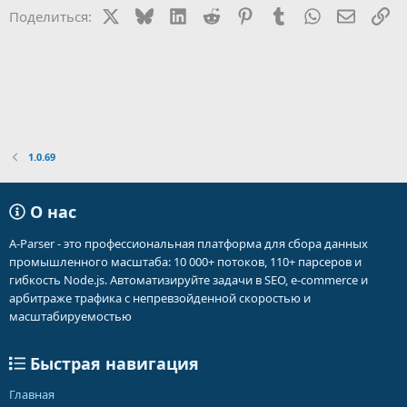
X
Bluesky
LinkedIn
Reddit
Pinterest
Tumblr
WhatsApp
Электр
Сс
Поделиться:
1.0.69
О нас
A-Parser - это профессиональная платформа для сбора данных
промышленного масштаба: 10 000+ потоков, 110+ парсеров и
гибкость Node.js. Автоматизируйте задачи в SEO, e-commerce и
арбитраже трафика с непревзойденной скоростью и
масштабируемостью
Быстрая навигация
Главная