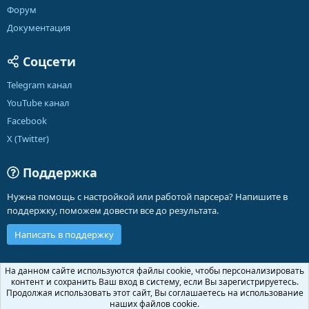
Форум
Документация
Соцсети
Telegram канал
YouTube канал
Facebook
X (Twitter)
Поддержка
Нужна помощь с настройкой или работой парсера? Напишите в
поддержку, поможем довести все до результата.
Написать в поддержку
Russian (RU)
На данном сайте используются файлы cookie, чтобы персонализировать
контент и сохранить Ваш вход в систему, если Вы зарегистрируетесь.
Обратная связь
Условия и правила
Продолжая использовать этот сайт, Вы соглашаетесь на использование
Политика конфиденциальности
Помощь
Главная
R
наших файлов cookie.