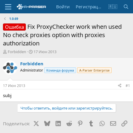
Войти
Регистрация
🇷🇺
1.0.69
Fix ProxyChecker work when used
Ошибка
No check proxies option with proxies
authorization
А
Д
Forbidden
17 Июн 2013
в
а
т
т
Forbidden
о
а
Administrator
Команда форума
A-Parser Enterprise
р
н
т
а
е
ч
17 Июн 2013
#1
м
а
ы
л
subj
а
Чтобы ответить, войдите или зарегистрируйтесь.
X
Bluesky
LinkedIn
Reddit
Pinterest
Tumblr
WhatsApp
Электр
Сс
Поделиться: