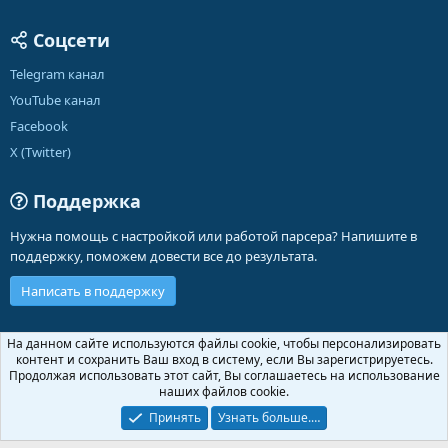
Соцсети
Telegram канал
YouTube канал
Facebook
X (Twitter)
Поддержка
Нужна помощь с настройкой или работой парсера? Напишите в
поддержку, поможем довести все до результата.
Написать в поддержку
Russian (RU)
На данном сайте используются файлы cookie, чтобы персонализировать
контент и сохранить Ваш вход в систему, если Вы зарегистрируетесь.
Обратная связь
Условия и правила
Продолжая использовать этот сайт, Вы соглашаетесь на использование
Политика конфиденциальности
Помощь
Главная
R
наших файлов cookie.
S
S
Принять
Узнать больше.…
®
Community platform by XenForo
© 2010-2026 XenForo Ltd.