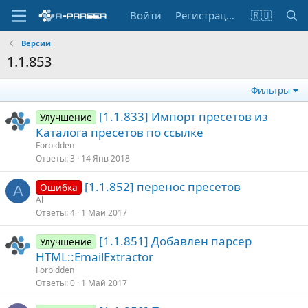
Войти
Регистрация
🇷🇺
Версии
1.1.853
Фильтры
[1.1.833] Импорт пресетов из
Улучшение
Каталога пресетов по ссылке
Forbidden
Ответы
3
14 Янв 2018
[1.1.852] перенос пресетов
Ошибка
A
Al
Ответы
4
1 Май 2017
[1.1.851] Добавлен парсер
Улучшение
HTML::EmailExtractor
Forbidden
Ответы
0
1 Май 2017