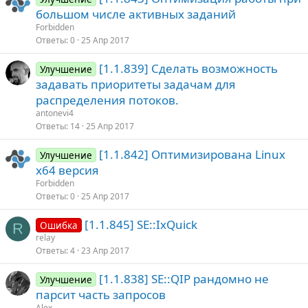
большом числе активных заданий
Forbidden
Ответы
0
25 Апр 2017
[1.1.839] Сделать возможность
Улучшение
задавать приоритеты задачам для
распределения потоков.
antonevi4
Ответы
14
25 Апр 2017
[1.1.842] Оптимизирована Linux
Улучшение
x64 версия
Forbidden
Ответы
0
25 Апр 2017
[1.1.845] SE::IxQuick
Ошибка
R
relay
Ответы
4
23 Апр 2017
[1.1.838] SE::QIP рандомно не
Улучшение
парсит часть запросов
Alex