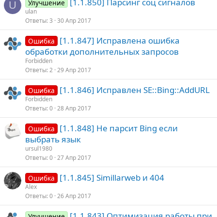
[1.1.850] Парсинг соц сигналов
Улучшение
U
ulan
Ответы
3
30 Апр 2017
[1.1.847] Исправлена ошибка
Ошибка
обработки дополнительных запросов
Forbidden
Ответы
2
29 Апр 2017
[1.1.846] Исправлен SE::Bing::AddURL
Ошибка
Forbidden
Ответы
0
28 Апр 2017
[1.1.848] Не парсит Bing если
Ошибка
выбрать язык
ursul1980
Ответы
0
27 Апр 2017
[1.1.845] Simillarweb и 404
Ошибка
Alex
Ответы
0
26 Апр 2017
[1.1.843] Оптимизация работы при
Улучшение