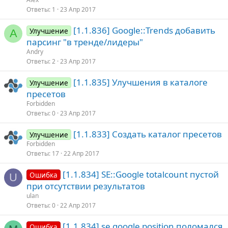
Ответы
1
23 Апр 2017
[1.1.836] Google::Trends добавить
Улучшение
A
парсинг "в тренде/лидеры"
Andry
Ответы
2
23 Апр 2017
[1.1.835] Улучшения в каталоге
Улучшение
пресетов
Forbidden
Ответы
0
23 Апр 2017
[1.1.833] Создать каталог пресетов
Улучшение
Forbidden
Ответы
17
22 Апр 2017
[1.1.834] SE::Google totalcount пустой
Ошибка
U
при отсутствии результатов
ulan
Ответы
0
22 Апр 2017
[1.1.834] se google position поломался
Ошибка