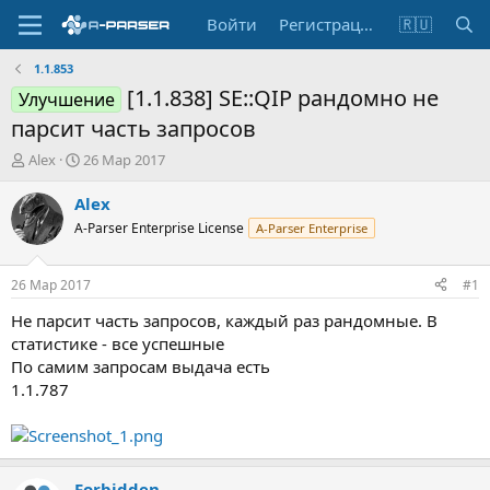
Войти
Регистрация
🇷🇺
1.1.853
[1.1.838] SE::QIP рандомно не
Улучшение
парсит часть запросов
А
Д
Alex
26 Мар 2017
в
а
т
т
Alex
о
а
A-Parser Enterprise License
A-Parser Enterprise
р
н
т
а
е
ч
26 Мар 2017
#1
м
а
ы
л
Не парсит часть запросов, каждый раз рандомные. В
а
статистике - все успешные
По самим запросам выдача есть
1.1.787
Forbidden