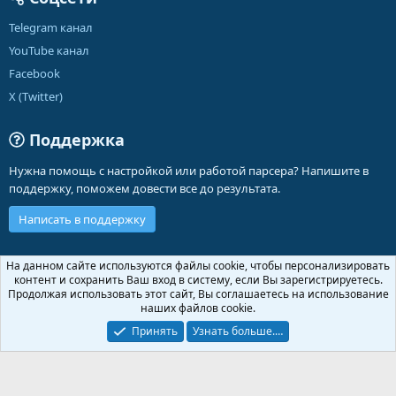
Telegram канал
YouTube канал
Facebook
X (Twitter)
Поддержка
Нужна помощь с настройкой или работой парсера? Напишите в
поддержку, поможем довести все до результата.
Написать в поддержку
Russian (RU)
На данном сайте используются файлы cookie, чтобы персонализировать
контент и сохранить Ваш вход в систему, если Вы зарегистрируетесь.
Обратная связь
Условия и правила
Продолжая использовать этот сайт, Вы соглашаетесь на использование
Политика конфиденциальности
Помощь
Главная
R
наших файлов cookie.
S
S
Принять
Узнать больше.…
®
Community platform by XenForo
© 2010-2026 XenForo Ltd.