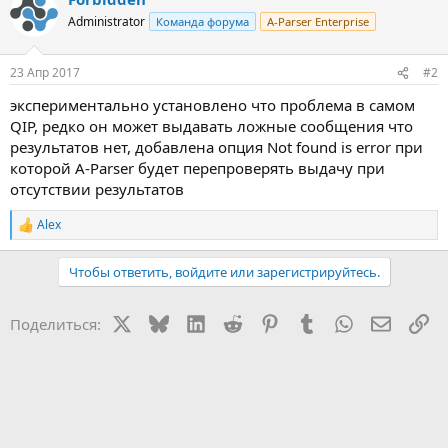
Administrator
Команда форума
A-Parser Enterprise
23 Апр 2017
#2
экспериментально установлено что проблема в самом
QIP, редко он может выдавать ложные сообщения что
результатов нет, добавлена опция Not found is error при
которой A-Parser будет перепроверять выдачу при
отсутствии результатов
Alex
Р
е
а
Чтобы ответить, войдите или зарегистрируйтесь.
к
ц
и
X
Bluesky
LinkedIn
Reddit
Pinterest
Tumblr
WhatsApp
Электр
Сс
Поделиться:
и
: