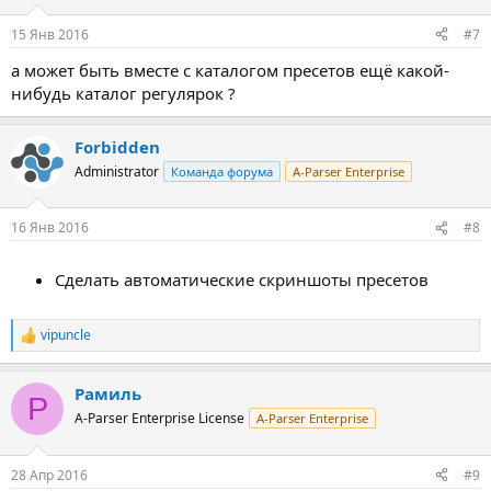
и
:
15 Янв 2016
#7
а может быть вместе с каталогом пресетов ещё какой-
нибудь каталог регулярок ?
Forbidden
Administrator
Команда форума
A-Parser Enterprise
16 Янв 2016
#8
Сделать автоматические скриншоты пресетов
vipuncle
Р
е
а
Рамиль
к
Р
ц
A-Parser Enterprise License
A-Parser Enterprise
и
и
:
28 Апр 2016
#9