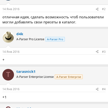
и
:
14 Янв 2016
#2
отличная идея, сделать возможность чтоб пользователи
могли добавлять свои пресеты в каталог.
d4k
A-Parser Pro License
A-Parser Pro
14 Янв 2016
#3
+
tarasnick1
T
A-Parser Enterprise License
A-Parser Enterprise
14 Янв 2016
#4
+1