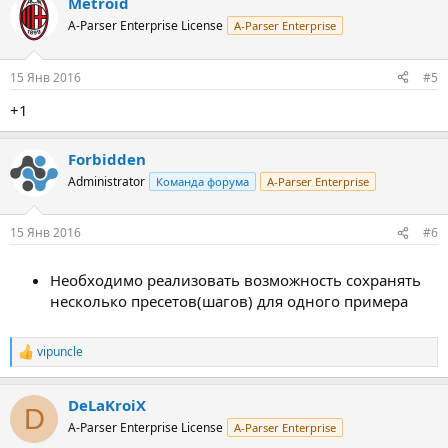
Metroid
A-Parser Enterprise License
A-Parser Enterprise
15 Янв 2016
#5
+1
Forbidden
Administrator
Команда форума
A-Parser Enterprise
15 Янв 2016
#6
Необходимо реализовать возможность сохранять
несколько пресетов(шагов) для одного примера
vipuncle
Р
е
а
DeLaKroiX
к
D
ц
A-Parser Enterprise License
A-Parser Enterprise
и