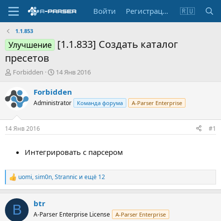
Войти
Регистрация
🇷🇺
1.1.853
[1.1.833] Создать каталог
Улучшение
пресетов
А
Д
Forbidden
14 Янв 2016
в
а
т
т
Forbidden
о
а
Administrator
Команда форума
A-Parser Enterprise
р
н
т
а
е
ч
14 Янв 2016
#1
м
а
ы
л
Интегрировать с парсером
а
uomi
,
sim0n
,
Strannic
и ещё 12
Р
е
а
btr
к
B
ц
A-Parser Enterprise License
A-Parser Enterprise
и