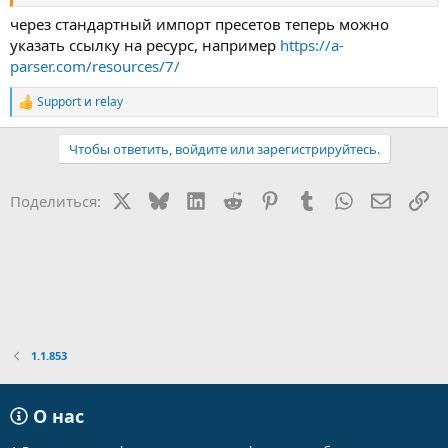
через стандартный импорт пресетов теперь можно
указать ссылку на ресурс, например
https://a-
parser.com/resources/7/
Support
и
relay
Р
е
а
Чтобы ответить, войдите или зарегистрируйтесь.
к
ц
и
X
Bluesky
LinkedIn
Reddit
Pinterest
Tumblr
WhatsApp
Электр
Сс
Поделиться:
и
:
1.1.853
О нас