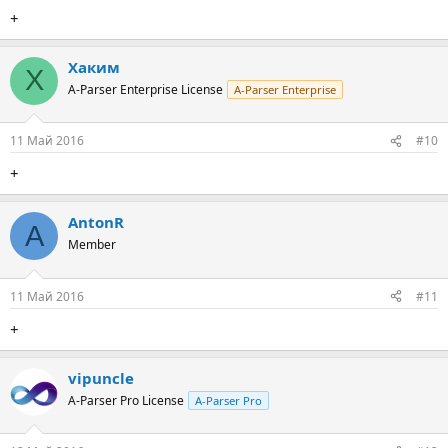
+
Хаким
Х
A-Parser Enterprise License
A-Parser Enterprise
11 Май 2016
#10
+
AntonR
A
Member
11 Май 2016
#11
+
vipuncle
A-Parser Pro License
A-Parser Pro