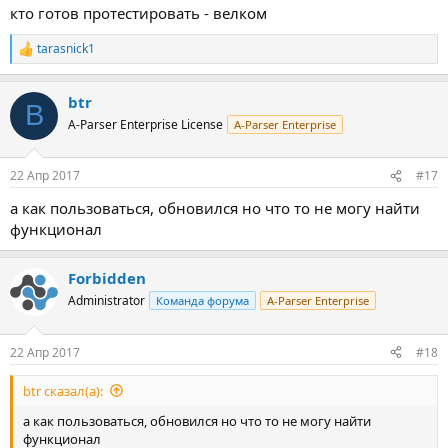
кто готов протестировать - велком
tarasnick1
Р
е
а
btr
к
B
ц
A-Parser Enterprise License
A-Parser Enterprise
и
и
:
22 Апр 2017
#17
а как пользоваться, обновился но что то не могу найти
функционал
Forbidden
Administrator
Команда форума
A-Parser Enterprise
22 Апр 2017
#18
btr сказал(а):
а как пользоваться, обновился но что то не могу найти
функционал