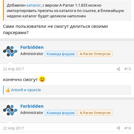
Добавлен
каталог
, с версии A-Parser 1.1.833 можно
импортировать пресеты из каталога по ссылке, в ближайшую
неделю каталог будет целиком наполнен
Сами пользователи не смогут делиться своими
парсерами?
Forbidden
Administrator
Команда форума
A-Parser Enterprise
22 Апр 2017
#15
конечно смогут
AntonR
и
vipuncle
Р
е
а
Forbidden
к
ц
Administrator
Команда форума
A-Parser Enterprise
и
и
:
22 Апр 2017
#16