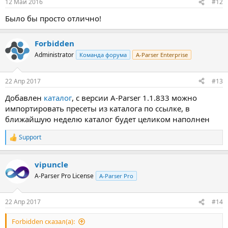
12 Май 2016
#12
Было бы просто отлично!
Forbidden
Administrator
Команда форума
A-Parser Enterprise
22 Апр 2017
#13
Добавлен
каталог
, с версии A-Parser 1.1.833 можно
импортировать пресеты из каталога по ссылке, в
ближайшую неделю каталог будет целиком наполнен
Support
Р
е
а
vipuncle
к
ц
A-Parser Pro License
A-Parser Pro
и
и
:
22 Апр 2017
#14
Forbidden сказал(а):