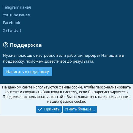
Telegram канал
YouTube канал
Facebook
X (Twitter)
Поддержка
Нужна помощь с настройкой или работой парсера? Напишите в
поддержку, поможем довести все до результата.
Написать в поддержку
Russian (RU)
На данном сайте используются файлы cookie, чтобы персонализировать
контент и сохранить Ваш вход в систему, если Вы зарегистрируетесь.
Обратная связь
Условия и правила
Продолжая использовать этот сайт, Вы соглашаетесь на использование
Политика конфиденциальности
Помощь
Главная
R
наших файлов cookie.
S
S
Принять
Узнать больше.…
®
Community platform by XenForo
© 2010-2026 XenForo Ltd.