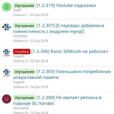
[1.2.319] Youtube подсказки
Улучшение
S
SoaD
Ответы
1
24 Сен 2018
[1.2.307] JS парсеры: добавлена
Улучшение
совместимость с модулем mysql2
Forbidden
Ответы
0
22 Сен 2018
[1.2.306] Rank::SEMrush не работает
Ошибка
Support
Ответы
2
20 Сен 2018
[1.2.303] Уменьшено потребление
Улучшение
оперативной памяти
Support
Ответы
0
14 Сен 2018
[1.2.300] Не хватает региона в
Улучшение
U
парсере SE::Yandex
ufamagnat
Ответы
8
13 Сен 2018