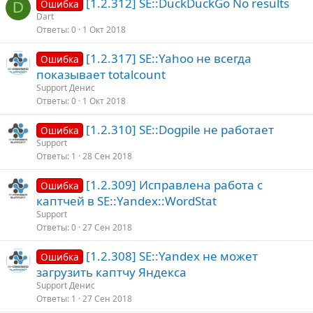
[1.2.312] SE::DuckDuckGo No results
Ошибка
D
Dart
Ответы
0
1 Окт 2018
[1.2.317] SE::Yahoo не всегда
Ошибка
показывает totalcount
Support Денис
Ответы
0
1 Окт 2018
[1.2.310] SE::Dogpile не работает
Ошибка
Support
Ответы
1
28 Сен 2018
[1.2.309] Исправлена работа с
Ошибка
каптчей в SE::Yandex::WordStat
Support
Ответы
0
27 Сен 2018
[1.2.308] SE::Yandex не может
Ошибка
загрузить каптчу Яндекса
Support Денис
Ответы
1
27 Сен 2018