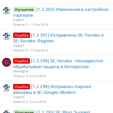
[1.2.302] Изменения в настройках
Улучшение
парсеров
Support
Ответы
0
11 Сен 2018
[1.2.301] Исправлены SE::Yandex и
Ошибка
SE::Yandex::Register
Support
Ответы
0
11 Сен 2018
[1.2.298] SE::Yandex - Некорректно
Ошибка
U
обрабатывает выдачу в Белоруссии
ufamagnat
Ответы
4
6 Сен 2018
[1.2.298] Исправлен парсинг
Ошибка
рекламы в SE::Google::Modern
Support
Ответы
0
6 Сен 2018
[1.2.295] SE::Bing::Suggest
Улучшение