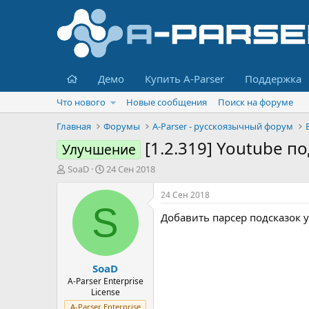
Главная
Демо
Купить A-Parser
Поддержка
Что нового
Новые сообщения
Поиск на форуме
Главная
Форумы
A-Parser - русскоязычный форум
[1.2.319] Youtube п
Улучшение
А
Д
SoaD
24 Сен 2018
в
а
т
т
24 Сен 2018
о
а
S
Добавить парсер подсказок 
р
н
т
а
е
ч
м
а
SoaD
ы
л
а
A-Parser Enterprise
License
A-Parser Enterprise