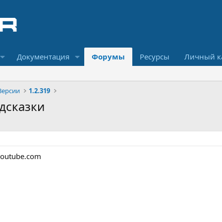
Документация
Форумы
Ресурсы
Личный к
Версии
1.2.319
одсказки
youtube.com