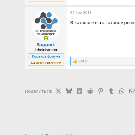
24 Сен 2018
В каталоге есть готовое реш
Support
Administrator
Команда форума
SoaD
Р
A-Parser Enterprise
е
а
к
ц
и
X
Bluesky
LinkedIn
Reddit
Pinterest
Tumblr
Wha
Поделиться:
и
: