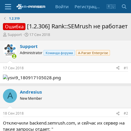
Войти
Регистрация
🇷🇺
1.2.319
[1.2.306] Rank::SEMrush не работает
Ошибка
А
Д
Support
17 Сен 2018
в
а
т
т
Support
о
а
Administrator
Команда форума
A-Parser Enterprise
р
н
т
а
е
ч
17 Сен 2018
#1
м
а
ы
л
а
Andresius
A
New Member
18 Сен 2018
#2
Отключили backend.semrush.com, и сейчас их сервер на
такие запросы отдает: "