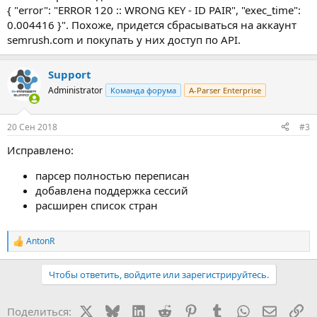
{ "error": "ERROR 120 :: WRONG KEY - ID PAIR", "exec_time":
0.004416 }". Похоже, придется сбрасываться на аккаунт
semrush.com и покупать у них доступ по API.
Support
Administrator
Команда форума
A-Parser Enterprise
20 Сен 2018
#3
Исправлено:
парсер полностью переписан
добавлена поддержка сессий
расширен список стран
AntonR
Р
е
а
Чтобы ответить, войдите или зарегистрируйтесь.
к
ц
и
X
Bluesky
LinkedIn
Reddit
Pinterest
Tumblr
WhatsApp
Электр
Сс
Поделиться:
и