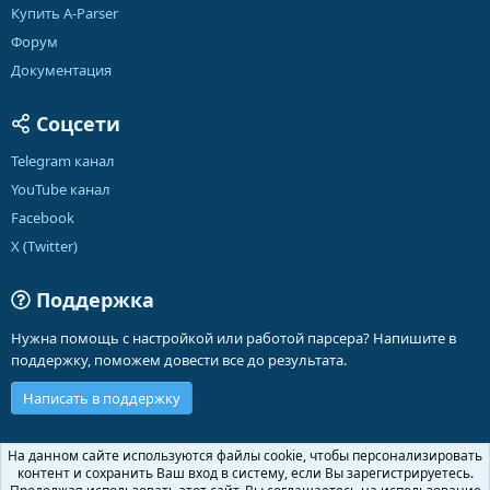
Купить A-Parser
Форум
Документация
Соцсети
Telegram канал
YouTube канал
Facebook
X (Twitter)
Поддержка
Нужна помощь с настройкой или работой парсера? Напишите в
поддержку, поможем довести все до результата.
Написать в поддержку
Russian (RU)
На данном сайте используются файлы cookie, чтобы персонализировать
контент и сохранить Ваш вход в систему, если Вы зарегистрируетесь.
Обратная связь
Условия и правила