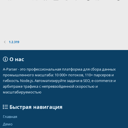
:
1.2.319
О нас
A-Parser - это профессиональная платформа для сбора данных
промышленного масштаба: 10 000+ потоков, 110+ парсеров и
гибкость Node.js. Автоматизируйте задачи в SEO, e-commerce и
арбитраже трафика с непревзойденной скоростью и
масштабируемостью
Быстрая навигация
Главная
Демо