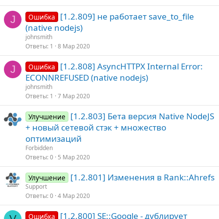
[1.2.809] не работает save_to_file
Ошибка
J
(native nodejs)
johnsmith
Ответы
1
8 Мар 2020
[1.2.808] AsyncHTTPX Internal Error:
Ошибка
J
ECONNREFUSED (native nodejs)
johnsmith
Ответы
1
7 Мар 2020
[1.2.803] Бета версия Native NodeJS
Улучшение
+ новый сетевой стэк + множество
оптимизаций
Forbidden
Ответы
0
5 Мар 2020
[1.2.801] Изменения в Rank::Ahrefs
Улучшение
Support
Ответы
0
4 Мар 2020
[1.2.800] SE::Google - дублирует
Ошибка
V