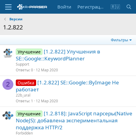
Войти
Регистрация
🇷🇺
Версии
1.2.822
Фильтры
[1.2.822] Улучшения в
Улучшение
SE::Google::KeywordPlanner
Support
Ответы
0
12 Мар 2020
[1.2.822] SE::Google::ByImage Не
Ошибка
2
работает
22b_ural
Ответы
1
12 Мар 2020
[1.2.818]: JavaScript парсеры(Native
Улучшение
NodeJS): добавлена экспериментальная
поддержка HTTP/2
Forbidden