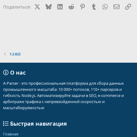
и
X
Bluesky
LinkedIn
Reddit
Pinterest
Tumblr
WhatsApp
Электр
Сс
Поделиться:
и
:
1.2.822
О нас
A-Parser - это профессиональная платформа для сбора данных
промышленного масштаба: 10 000+ потоков, 110+ парсеров и
гибкость Node.js. Автоматизируйте задачи в SEO, e-commerce и
арбитраже трафика с непревзойденной скоростью и
масштабируемостью
Быстрая навигация
Главная