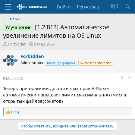
Войти
Регистрация
🇷🇺
1.2.822
[1.2.813] Автоматическое
Улучшение
увеличение лимитов на OS Linux
А
Д
Forbidden
9 Мар 2020
в
а
т
т
Forbidden
о
а
Administrator
Команда форума
A-Parser Enterprise
р
н
т
а
е
ч
9 Мар 2020
#1
м
а
ы
л
Теперь при наличии достаточных прав A-Parser
а
автоматически повышает лимит максимального числа
открытых файлов(сокетов)
relay
Р
е
а
Чтобы ответить, войдите или зарегистрируйтесь.
к
ц