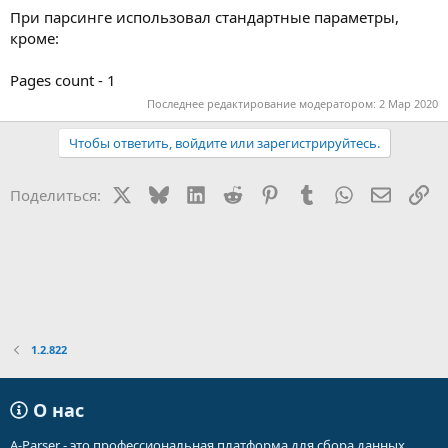
При парсинге использовал стандартные параметры,
кроме:
Pages count - 1
Последнее редактирование модератором:
2 Мар 2020
Чтобы ответить, войдите или зарегистрируйтесь.
X
Bluesky
LinkedIn
Reddit
Pinterest
Tumblr
WhatsApp
Электр
Сс
Поделиться:
1.2.822
О нас
A-Parser - это профессиональная платформа для сбора данных