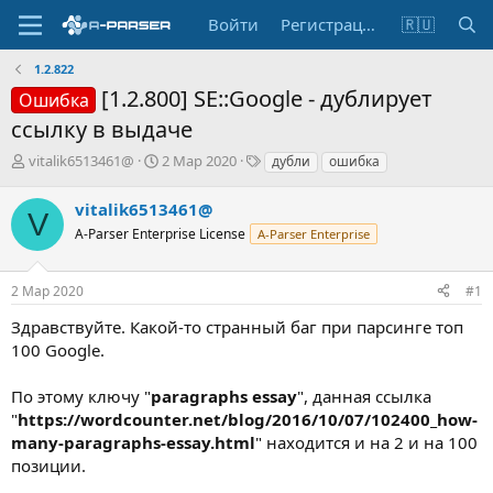
Войти
Регистрация
🇷🇺
1.2.822
[1.2.800] SE::Google - дублирует
Ошибка
ссылку в выдаче
А
Д
Т
vitalik6513461@
2 Мар 2020
дубли
ошибка
в
а
е
т
т
г
vitalik6513461@
V
о
а
и
A-Parser Enterprise License
A-Parser Enterprise
р
н
т
а
е
ч
2 Мар 2020
#1
м
а
ы
л
Здравствуйте. Какой-то странный баг при парсинге топ
а
100 Google.
По этому ключу "
paragraphs essay
", данная ссылка
"
https://wordcounter.net/blog/2016/10/07/102400_how-
many-paragraphs-essay.html
" находится и на 2 и на 100
позиции.