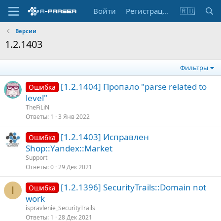
Войти
Регистрация
🇷🇺
Версии
1.2.1403
Фильтры
[1.2.1404] Пропало "parse related to
Ошибка
level"
TheFiLiN
Ответы
1
3 Янв 2022
[1.2.1403] Исправлен
Ошибка
Shop::Yandex::Market
Support
Ответы
0
29 Дек 2021
[1.2.1396] SecurityTrails::Domain not
Ошибка
I
work
ispravlenie_SecurityTrails
Ответы
1
28 Дек 2021