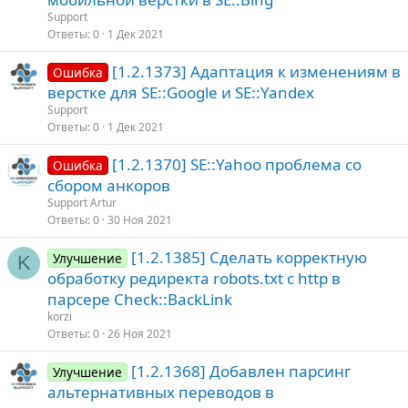
Support
Ответы
0
1 Дек 2021
[1.2.1373] Адаптация к изменениям в
Ошибка
верстке для SE::Google и SE::Yandex
Support
Ответы
0
1 Дек 2021
[1.2.1370] SE::Yahoo проблема со
Ошибка
сбором анкоров
Support Artur
Ответы
0
30 Ноя 2021
[1.2.1385] Сделать корректную
Улучшение
K
обработку редиректа robots.txt с http в
парсере Check::BackLink
korzi
Ответы
0
26 Ноя 2021
[1.2.1368] Добавлен парсинг
Улучшение
альтернативных переводов в