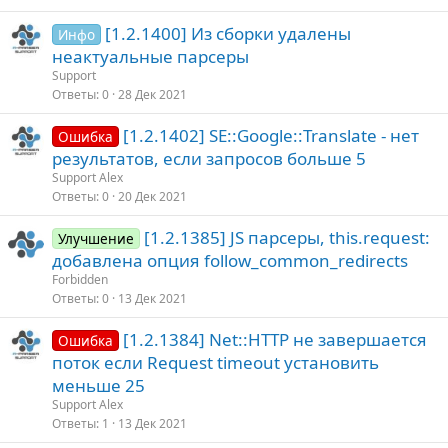
[1.2.1400] Из сборки удалены
Инфо
неактуальные парсеры
Support
Ответы
0
28 Дек 2021
[1.2.1402] SE::Google::Translate - нет
Ошибка
результатов, если запросов больше 5
Support Alex
Ответы
0
20 Дек 2021
[1.2.1385] JS парсеры, this.request:
Улучшение
добавлена опция follow_common_redirects
Forbidden
Ответы
0
13 Дек 2021
[1.2.1384] Net::HTTP не завершается
Ошибка
поток если Request timeout установить
меньше 25
Support Alex
Ответы
1
13 Дек 2021