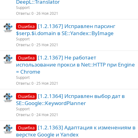
DeepL::Translator
Support
Ответы
0
26 Ноя 2021
[1.2.1367] Исправлен парсинг
Ошибка
$serp.$i.domain в SE::Yandex::ByImage
Support
Ответы
0
25 Ноя 2021
[1.2.1367] Не работает
Ошибка
использование прокси в Net::HTTP при Engine
= Chrome
Support
Ответы
0
25 Ноя 2021
[1.2.1364] Исправлен выбор дат в
Ошибка
SE::Google::KeywordPlanner
Support
Ответы
0
24 Ноя 2021
[1.2.1363] Адаптация к изменениям в
Ошибка
верстке Google и Yandex