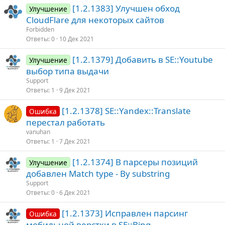
[1.2.1383] Улучшен обход
Улучшение
CloudFlare для некоторых сайтов
Forbidden
Ответы
0
10 Дек 2021
[1.2.1379] Добавить в SE::Youtube
Улучшение
выбор типа выдачи
Support
Ответы
1
9 Дек 2021
[1.2.1378] SE::Yandex::Translate
Ошибка
перестал работать
vanuhan
Ответы
1
7 Дек 2021
[1.2.1374] В парсеры позиций
Улучшение
добавлен Match type - By substring
Support
Ответы
0
6 Дек 2021
[1.2.1373] Исправлен парсинг
Ошибка
мобильной верстки в SE::Bing