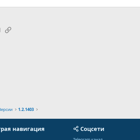
tsApp
Электронная почта
Ссылка
Версии
1.2.1403
рая навигация
Соцсети
Telegram канал