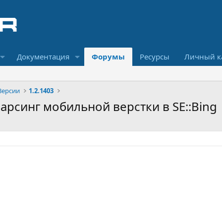
Документация
Форумы
Ресурсы
Личный к
Версии
1.2.1403
парсинг мобильной верстки в SE::Bing