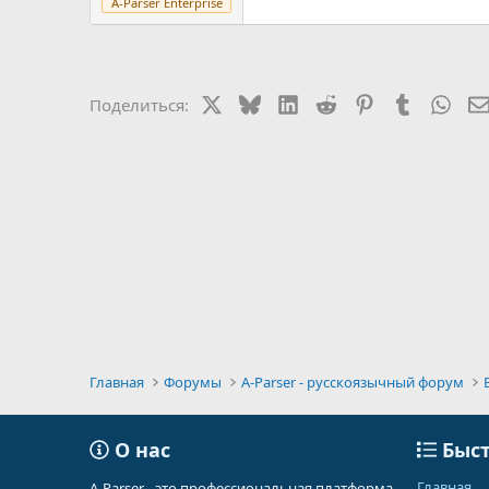
A-Parser Enterprise
X
Bluesky
LinkedIn
Reddit
Pinterest
Tumblr
Wha
Поделиться:
Главная
Форумы
A-Parser - русскоязычный форум
О нас
Быст
Главная
A-Parser - это профессиональная платформа