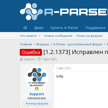
Главная
Демо
Купить A-Parser
Поддержка
Что нового
Новые сообщения
Поиск на форуме
Главная
Форумы
A-Parser - русскоязычный форум
[1.2.1373] Исправлен 
Ошибка
А
Д
Support
1 Дек 2021
в
а
т
т
1 Дек 2021
о
а
subj
р
н
т
а
е
ч
м
а
Support
ы
л
а
Administrator
Команда форума