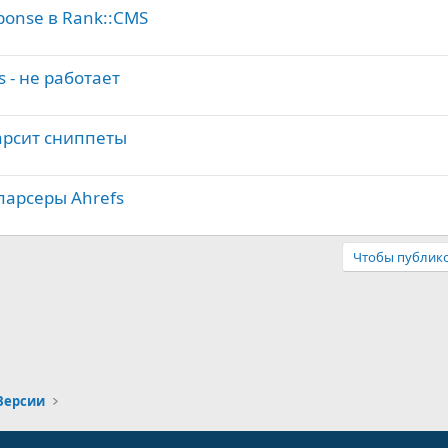
ponse в Rank::CMS
s - не работает
парсит сниппеты
 парсеры Ahrefs
Чтобы публико
Версии