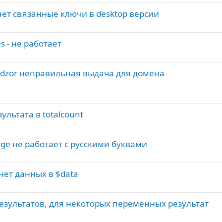
рает связанные ключи в desktop версии
es - не работает
adzor неправильная выдача для домена
зультата в totalcount
mage не работает с русскими буквами
 нет данных в $data
т результатов, для некоторых переменных результат