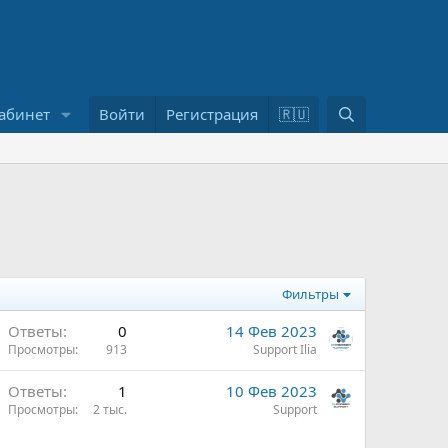
П
абинет
Войти
Регистрация
🇷🇺
о
и
с
к
Фильтры
Ответы
0
14 Фев 2023
Просмотры
913
Support Ilia
Ответы
1
10 Фев 2023
Просмотры
2 тыс.
Support