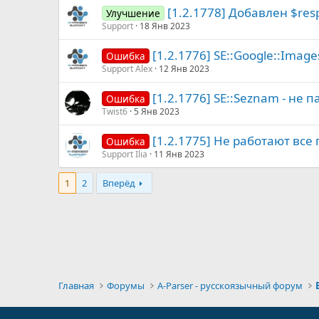
[1.2.1778] Добавлен $res
Улучшение
Support
18 Янв 2023
[1.2.1776] SE::Google::Image
Ошибка
Support Alex
12 Янв 2023
[1.2.1776] SE::Seznam - не 
Ошибка
Twist6
5 Янв 2023
[1.2.1775] Не работают все
Ошибка
Support Ilia
11 Янв 2023
1
2
Вперёд
Главная
Форумы
A-Parser - русскоязычный форум