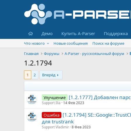
Главная
Демо
Купить A-Parser
Поддержка
Что нового
Новые сообщения
Поиск на форуме
Главная
Форумы
A-Parser - русскоязычный форум
1.2.1794
1
2
Вперёд
[1.2.1777] Добавлен парс
Улучшение
Support Ilia
14 Фев 2023
[1.2.1794] SE::Google::Tru
Ошибка
для trustrank
Support Vladimir
8 Фев 2023