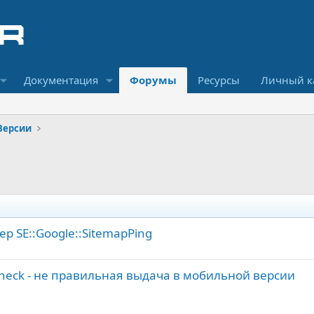
Документация
Форумы
Ресурсы
Личный к
Версии
ер SE::Google::SitemapPing
stCheck - не правильная выдача в мобильной версии