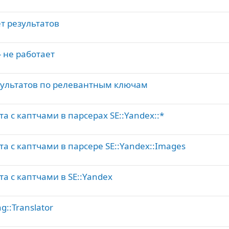
ет результатов
 - не работает
 результатов по релевантным ключам
а с каптчами в парсерах SE::Yandex::*
та с каптчами в парсере SE::Yandex::Images
та с каптчами в SE::Yandex
g::Translator