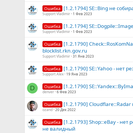
[1.2.1794] SE::Bing не соби
Ошибка
Support Vladimir
1 Фев 2023
[1.2.1794] SE::Dogpile::Imag
Ошибка
Support Vladimir
1 Фев 2023
[1.2.1790] Check::RosKomN
Ошибка
blocklist.rkn.gov.ru
Support Vladimir
31 Янв 2023
[1.2.1790] SE::Yahoo - нет ре
Ошибка
Support Alex
19 Янв 2023
[1.2.1790] SE::Yandex::ByI
Ошибка
D
denver
6 Фев 2023
[1.2.1790] Cloudflare::Radar
Ошибка
ozand
20 Дек 2022
[1.2.1793] Shop::eBay - не
Ошибка
не валидный