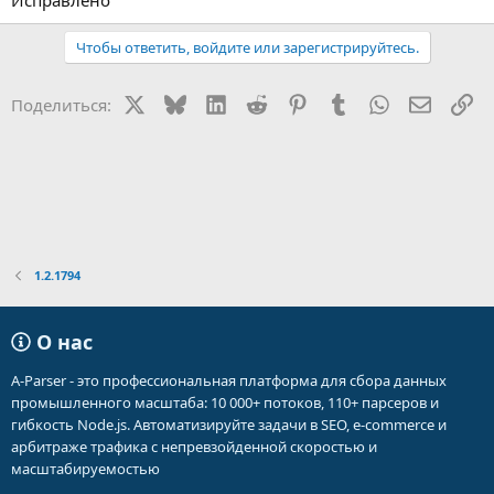
Исправлено
Чтобы ответить, войдите или зарегистрируйтесь.
X
Bluesky
LinkedIn
Reddit
Pinterest
Tumblr
WhatsApp
Электр
Сс
Поделиться:
1.2.1794
О нас
A-Parser - это профессиональная платформа для сбора данных
промышленного масштаба: 10 000+ потоков, 110+ парсеров и
гибкость Node.js. Автоматизируйте задачи в SEO, e-commerce и
арбитраже трафика с непревзойденной скоростью и
масштабируемостью