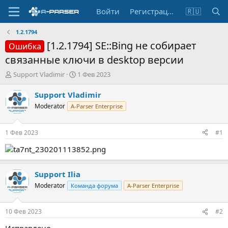
Войти
Регистрация
🇷🇺
1.2.1794
[1.2.1794] SE::Bing не собирает
Ошибка
связанные ключи в desktop версии
А
Д
Support Vladimir
1 Фев 2023
в
а
т
т
Support Vladimir
о
а
Moderator
A-Parser Enterprise
р
н
т
а
е
ч
1 Фев 2023
#1
м
а
ы
л
а
Support Ilia
Moderator
Команда форума
A-Parser Enterprise
10 Фев 2023
#2