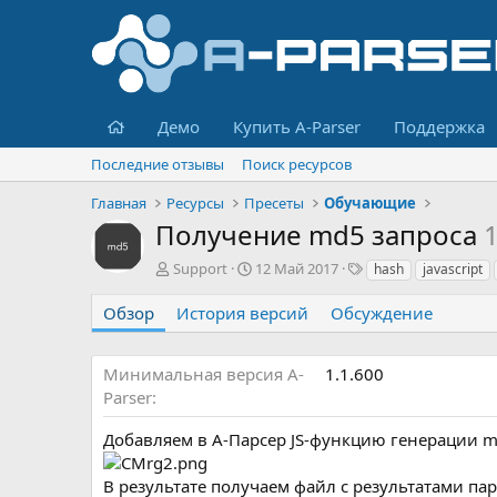
Главная
Демо
Купить A-Parser
Поддержка
Последние отзывы
Поиск ресурсов
Главная
Ресурсы
Пресеты
Обучающие
Получение md5 запроса
1
А
Д
Т
Support
12 Май 2017
hash
javascript
в
а
е
т
т
г
Обзор
История версий
Обсуждение
о
а
и
р
с
о
Минимальная версия A-
1.1.600
з
Parser
д
а
Добавляем в А-Парсер JS-функцию генерации m
н
и
В результате получаем файл с результатами п
я