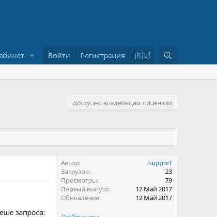
П
абинет
Войти
Регистрация
🇷🇺
о
и
с
к
Доступно владельцам лицензии
Автор
Support
Загрузок
23
Просмотры
79
Первый выпуск
12 Май 2017
Обновление
12 Май 2017
еше запроса: