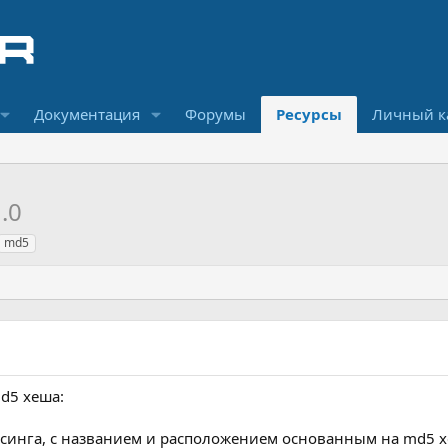
Документация
Форумы
Ресурсы
Личный к
.0
md5
d5 хеша:
арсинга, с названием и расположением основанным на md5 х