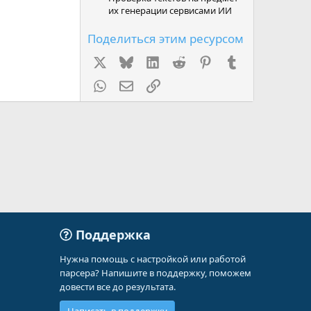
их генерации сервисами ИИ
Поделиться этим ресурсом
X
Bluesky
LinkedIn
Reddit
Pinterest
Tumblr
WhatsApp
Электронная почта
Ссылка
Поддержка
Нужна помощь с настройкой или работой
парсера? Напишите в поддержку, поможем
довести все до результата.