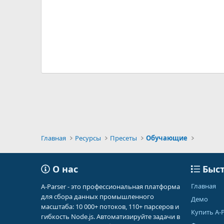
Главная
Ресурсы
Пресеты
Обучающие
О нас
Быст
Главная
A-Parser - это профессиональная платформа
для сбора данных промышленного
Демо
масштаба: 10 000+ потоков, 110+ парсеров и
Купить A-P
гибкость Node.js. Автоматизируйте задачи в