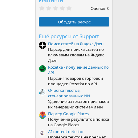
Рейтинги
0
Оценок: 0
,
0
0
Обсудить ресурс
з
в
ё
Ещё ресурсы от Support
з
Поиск статей на Яндекс Дзен
д
Парсер для поиска статей по
ключевым словам на Яндекс
Дзен
Rozetka - получение данных по
API
Парсинг товаров с торговой
площадки Rozetka по API
Очистка текстов,
сгенерированных ИИ
Удаление из текстов признаков
их генерации системами ИИ
Парсер Google Places
Получение результатов поиска
на Google Places
AI content detector
Проверка текстов на предмет