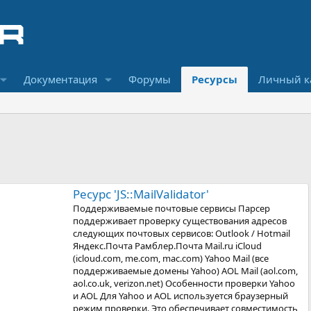
Документация
Форумы
Ресурсы
Личный к
Ресурс 'JS::MailValidator'
Поддерживаемые почтовые сервисы Парсер
поддерживает проверку существования адресов
следующих почтовых сервисов: Outlook / Hotmail
Яндекс.Почта Рамблер.Почта Mail.ru iCloud
(icloud.com, me.com, mac.com) Yahoo Mail (все
поддерживаемые домены Yahoo) AOL Mail (aol.com,
aol.co.uk, verizon.net) Особенности проверки Yahoo
и AOL Для Yahoo и AOL используется браузерный
режим проверки. Это обеспечивает совместимость