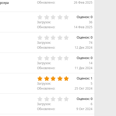
0
Обновлено
26 Фев 2025
арсера
з
0
д
з
в
0
Оценок: 0
ё
,
Загрузок
36
з
0
Обновлено
14 Фев 2025
д
0
з
0
Оценок: 0
в
,
Загрузок
74
ё
0
Обновлено
12 Дек 2024
з
0
д
з
0
Оценок: 0
в
,
Загрузок
14
ё
0
Обновлено
11 Дек 2024
з
0
д
з
5
Оценок: 1
в
,
Загрузок
5
ё
0
Обновлено
25 Окт 2024
з
0
д
з
0
Оценок: 0
в
,
Загрузок
6
ё
0
Обновлено
9 Окт 2024
з
0
д