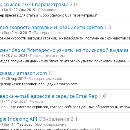
р ссылок с GET параметрами
2.0
t Kirill
22 Июл 2019
Обучающие
р пресета для статьи "Сбор ссылок с GET параметрами"
лиз скорости загрузки и юзабилити сайтов
1.5
t Ilia
2 Май 2017
Парсеры сервисов
ение скорости загрузки страниц, их юзабилити, получение скриншотов с
синг блока "Интересно узнать" из поисковой выдачи
rt
28 Июл 2024
Поисковые системы
т для получения данных из блока "Интересно узнать" поисковой выдачи 
сказки amazon.com
1.1
rt
26 Апр 2017
Парсеры подсказок
ер подсказок торговой площадки amazon.com
верка e-mail адресов в сервисе EmailRep
1.0
rt
11 Июн 2024
Чекеры
Rep — это система сервисов, которая собирает данные об электронных поч
gle Indexing API
Обновление 2.1
t Ilia
14 Фев 2020
SEO продвижение
лении или удалении страниц сайта в Google Indexing API