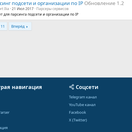
синг подсети и организации по IP
Обновление 1.2
t Ilia
21 Июл 2017
Парсеры сервисов
т для парсинга подсети и организации по IP
11
Вперёд
рая навигация
Соцсети
Telegram канал
YouTube канал
arser
Facebook
X (Twitter)
ация