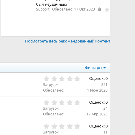
был неудачным
0
Support
Обновлено:
17 Окт 2023
,
0
0
з
в
ё
з
Посмотреть весь рекомендованный контент
д
Фильтры
0
Оценок: 0
,
Загрузок
221
0
Обновлено
1 Июн 2026
0
з
0
Оценок: 0
в
,
Загрузок
24
ё
0
Обновлено
17 Апр 2025
з
0
д
з
0
Оценок: 0
в
,
Загрузок
11
ё