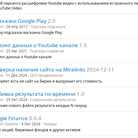
об парсинга расшифровки Youtube видео с использованием встроенного п
ouTube::Video
сказки Google Play
2.0
rt
26 Апр 2017
Парсеры подсказок
р подсказок магазина Google Play
синг данных о Youtube канале
1.5
rt
25 Авг 2021
Парсеры сервисов
нг данных о Youtube канале
верка наличия сайта на Miralinks
2024-12-11
ve
11 Дек 2024
SEO продвижение
ряет есть ли сайт на бирже и выгружает его стоимость
бивка результата по времени
1.0
rt
25 Окт 2024
Сохранение результатов
ние нового файла результата каждые N секунд
gle Finance
0.0.4
rt Vladimir
9 Окт 2024
Чекеры
 акций, биржевых фондов и других активов