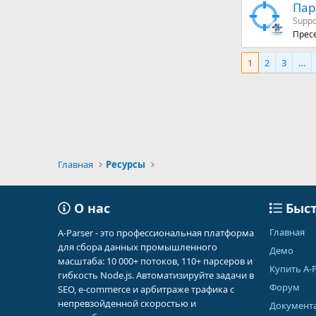
Пар
Suppor
Пресе
1
2
3
…
Главная
Ресурсы
О нас
Быст
Главная
A-Parser - это профессиональная платформа
для сбора данных промышленного
Демо
масштаба: 10 000+ потоков, 110+ парсеров и
Купить A-P
гибкость Node.js. Автоматизируйте задачи в
Форум
SEO, e-commerce и арбитраже трафика с
непревзойденной скоростью и
Документ