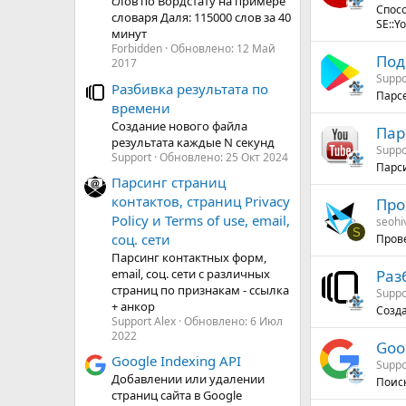
слов по Вордстату на примере
Спос
словаря Даля: 115000 слов за 40
SE::Y
минут
Forbidden
Обновлено:
12 Май
Под
2017
Suppo
Разбивка результата по
Парсе
времени
Создание нового файла
Пар
результата каждые N секунд
Suppo
Support
Обновлено:
25 Окт 2024
Парси
Парсинг страниц
контактов, страниц Privacy
Про
Policy и Terms of use, email,
seohi
S
соц. сети
Прове
Парсинг контактных форм,
email, соц. сети с различных
Раз
страниц по признакам - ссылка
Suppo
+ анкор
Созда
Support Alex
Обновлено:
6 Июл
2022
Goo
Google Indexing API
Suppo
Добавлении или удалении
Поиск
страниц сайта в Google