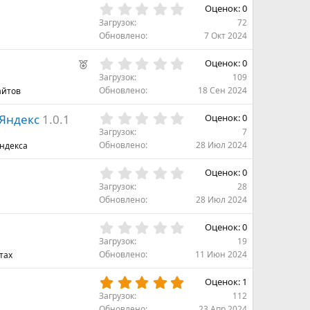
з
0
Оценок: 0
в
,
Загрузок
72
ё
0
Обновлено
7 Окт 2024
з
0
д
з
0
Р
Оценок: 0
в
,
е
Загрузок
109
ё
0
Обновлено
18 Сен 2024
айтов
к
з
0
д
о
з
0
 Яндекс
1.0.1
Оценок: 0
м
в
,
Загрузок
7
е
ё
0
Обновлено
28 Июл 2024
Яндекса
з
н
0
д
д
з
0
Оценок: 0
в
о
,
Загрузок
28
ё
в
0
Обновлено
28 Июл 2024
з
0
а
д
з
н
0
Оценок: 0
в
о
,
Загрузок
19
ё
0
Обновлено
11 Июн 2024
тах
з
0
д
з
5
Оценок: 1
в
,
Загрузок
112
ё
0
Обновлено
23 Апр 2024