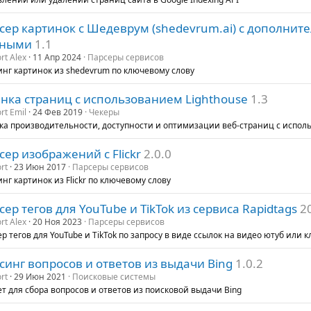
сер картинок с Шедеврум (shedevrum.ai) с дополни
нными
1.1
rt Alex
11 Апр 2024
Парсеры сервисов
нг картинок из shedevrum по ключевому слову
нка страниц с использованием Lighthouse
1.3
rt Emil
24 Фев 2019
Чекеры
а производительности, доступности и оптимизации веб-страниц с исполь
сер изображений с Flickr
2.0.0
rt
23 Июн 2017
Парсеры сервисов
нг картинок из Flickr по ключевому слову
сер тегов для YouTube и TikTok из сервиса Rapidtags
2
rt Alex
20 Ноя 2023
Парсеры сервисов
р тегов для YouTube и TikTok по запросу в виде ссылок на видео ютуб или 
синг вопросов и ответов из выдачи Bing
1.0.2
rt
29 Июн 2021
Поисковые системы
т для сбора вопросов и ответов из поисковой выдачи Bing