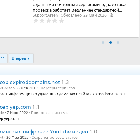
с данными почтовыми сервисами, однако такая
проверка работает медленнее стандартной...
Support Arsen
Обновлено:
29 Май 2026
0
,
0
0
з
в
ё
з
д
11
Вперёд
сер expireddomains.net
1.3
rt Arsen
6 Фев 2019
Парсеры сервисов
ает информацию о удаленных доменах с сайта expireddomains.net
сер yep.com
1.1
cle
7 Июн 2022
Поисковые системы
ер yep.com
синг расшифровки Youtube видео
1.0
rt
26 Фев 2025
Сохранение результатов