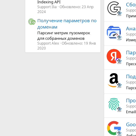
Indexing API
Сбо
Support Ilia
Обновлено:
23 Апр
Suppor
2024
Приме
Получение параметров по
доменам
Ана
Парсинг метрик пузомерок
Suppor
для собранных доменов
Измер
Support Alex
Обновлено:
19 Янв
2020
Пар
Suppo
Пресе
Под
Suppo
Парс
Про
Suppo
Email
Goo
Suppor
Добав