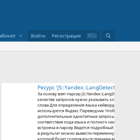
П
абинет
Войти
Регистрация
🇷🇺
о
и
с
к
Ресурс 'JS::Yandex::LangDetect::Key'
За основу взят парсер JS::Yandex::LangDetect В
качестве запросов нужно указывать ключевые
слова Для определения языка кейворда
используется Яндекс Переводчик Чтобы не делать
дополнительные однотипные запросы, таблица
соответствия кода языка и полного названия
встроена в парсер Ведется подробный лог работы,
в результат можно вывести переменную $error, в
которой будет содержаться причина если запрос