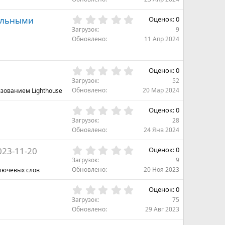
з
0
д
з
0
тельными
Оценок: 0
в
,
Загрузок
9
ё
0
Обновлено
11 Апр 2024
з
0
д
з
в
0
Оценок: 0
ё
,
з
Загрузок
52
0
д
Обновлено
20 Мар 2024
зованием Lighthouse
0
з
0
Оценок: 0
в
,
Загрузок
28
ё
0
Обновлено
24 Янв 2024
з
0
д
з
0
023-11-20
Оценок: 0
в
,
Загрузок
9
ё
0
Обновлено
20 Ноя 2023
ключевых слов
з
0
д
з
0
Оценок: 0
в
,
Загрузок
75
ё
0
Обновлено
29 Авг 2023
з
0
д