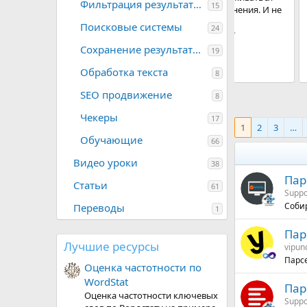
Фильтрация результатов
15
абсолютно все участники этого объединения. И не
важно в какой форме будет это все...
Поисковые системы
24
Support Юра
Обновлено:
21 Ноя 2017
5
Сохранение результатов
19
,
0
Обработка текста
0
8
з
в
SEO продвижение
8
ё
з
Чекеры
17
д
1
2
3
…
Обучающие
66
Видео уроки
38
Пар
Статьи
61
Suppo
Собир
Переводы
1
Пар
Лучшие ресурсы
vipun
Парс
Оценка частотности по
WordStat
Пар
Оценка частотности ключевых
Suppo