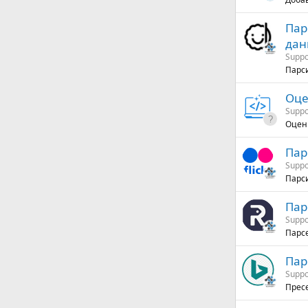
Пар
да
Suppo
Парси
Оце
Suppo
Оценк
Пар
Suppo
Парси
Пар
Suppo
Парсе
Пар
Suppo
Пресе