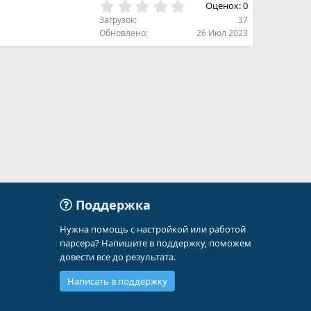
з
0
Оценок: 0
в
,
Загрузок
37
ё
0
Обновлено
26 Июл 2023
з
0
д
з
в
ё
з
д
Поддержка
Нужна помощь с настройкой или работой
парсера? Напишите в поддержку, поможем
довести все до результата.
Написать в поддержку