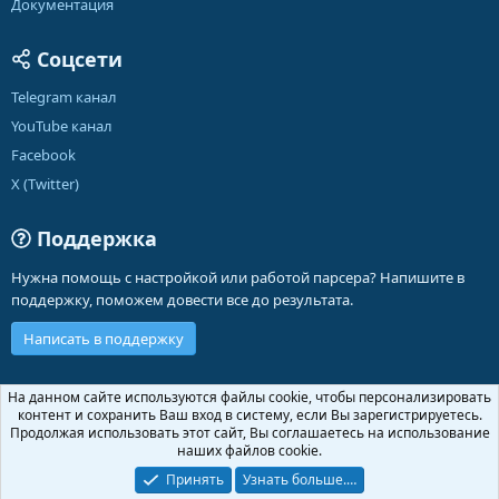
Документация
Соцсети
Telegram канал
YouTube канал
Facebook
X (Twitter)
Поддержка
Нужна помощь с настройкой или работой парсера? Напишите в
поддержку, поможем довести все до результата.
Написать в поддержку
Russian (RU)
На данном сайте используются файлы cookie, чтобы персонализировать
контент и сохранить Ваш вход в систему, если Вы зарегистрируетесь.
Обратная связь
Условия и правила
Продолжая использовать этот сайт, Вы соглашаетесь на использование
Политика конфиденциальности
Помощь
Главная
R
наших файлов cookie.
S
S
Принять
Узнать больше.…
®
Community platform by XenForo
© 2010-2026 XenForo Ltd.