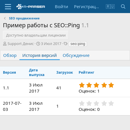
Войти
Регистрация
🇷🇺
SEO продвижение
Пример работы с SEO::Ping
1.1
Доступно владельцам лицензии
А
Д
Т
Support Денис
3 Июл 2017
seo::ping
в
а
е
т
т
г
Обзор
История версий
Обсуждение
о
а
и
р
с
о
Дата
Версия
Загрузок
Рейтинг
з
выпуска
д
5
3 Июл
а
1.1
41
,
н
2017
Оценок: 1
0
и
0
я
0
2017-07-
3 Июл
з
1
,
03
2017
Оценок: 0
в
0
ё
0
з
з
д
в