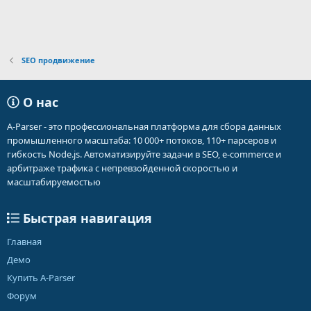
ё
з
д
SEO продвижение
О нас
A-Parser - это профессиональная платформа для сбора данных
промышленного масштаба: 10 000+ потоков, 110+ парсеров и
гибкость Node.js. Автоматизируйте задачи в SEO, e-commerce и
арбитраже трафика с непревзойденной скоростью и
масштабируемостью
Быстрая навигация
Главная
Демо
Купить A-Parser
Форум