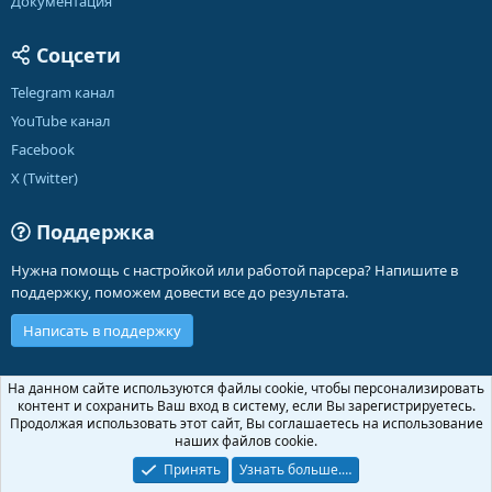
Документация
Соцсети
Telegram канал
YouTube канал
Facebook
X (Twitter)
Поддержка
Нужна помощь с настройкой или работой парсера? Напишите в
поддержку, поможем довести все до результата.
Написать в поддержку
Russian (RU)
На данном сайте используются файлы cookie, чтобы персонализировать
контент и сохранить Ваш вход в систему, если Вы зарегистрируетесь.
Обратная связь
Условия и правила
Продолжая использовать этот сайт, Вы соглашаетесь на использование
Политика конфиденциальности
Помощь
Главная
R
наших файлов cookie.
S
S
Принять
Узнать больше.…
®
Community platform by XenForo
© 2010-2026 XenForo Ltd.