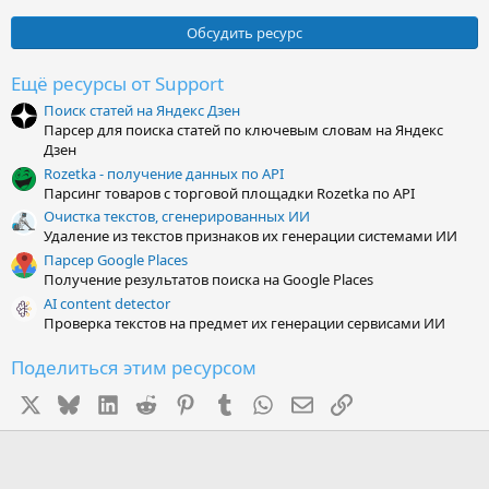
0
0
Обсудить ресурс
з
в
ё
Ещё ресурсы от Support
з
Поиск статей на Яндекс Дзен
д
Парсер для поиска статей по ключевым словам на Яндекс
Дзен
Rozetka - получение данных по API
Парсинг товаров с торговой площадки Rozetka по API
Очистка текстов, сгенерированных ИИ
Удаление из текстов признаков их генерации системами ИИ
Парсер Google Places
Получение результатов поиска на Google Places
AI content detector
Проверка текстов на предмет их генерации сервисами ИИ
Поделиться этим ресурсом
X
Bluesky
LinkedIn
Reddit
Pinterest
Tumblr
WhatsApp
Электронная почта
Ссылка