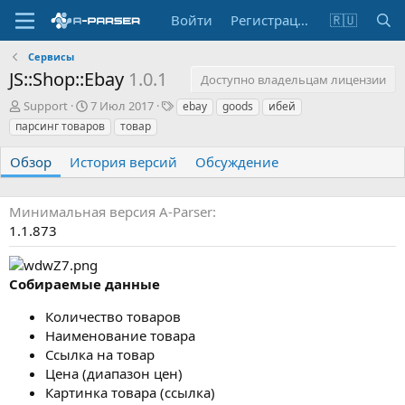
Войти
Регистрация
🇷🇺
Сервисы
JS::Shop::Ebay
1.0.1
Доступно владельцам лицензии
А
Д
Т
Support
7 Июл 2017
ebay
goods
ибей
в
а
е
парсинг товаров
товар
т
т
г
о
а
и
Обзор
История версий
Обсуждение
р
с
о
з
Минимальная версия A-Parser
д
1.1.873
а
н
и
Собираемые данные
я
Количество товаров
Наименование товара
Ссылка на товар
Цена (диапазон цен)
Картинка товара (ссылка)