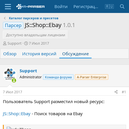
Войти
Регистрация
🇷🇺
Каталог парсеров и пресетов
JS::Shop::Ebay
1.0.1
Парсер
Доступно владельцам лицензии
А
Д
Support
7 Июл 2017
в
а
Обзор
т
История версий
т
Обсуждение
о
а
р
н
т
а
Support
е
ч
Administrator
Команда форума
A-Parser Enterprise
м
а
ы
л
а
7 Июл 2017
#1
Пользователь Support разместил новый ресурс:
JS::Shop::Ebay
- Поиск товаров на Ebay