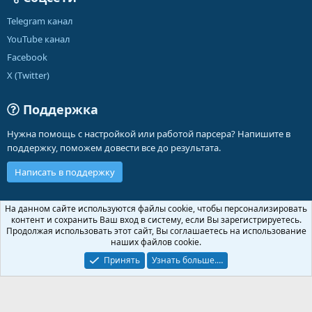
Telegram канал
YouTube канал
Facebook
X (Twitter)
Поддержка
Нужна помощь с настройкой или работой парсера? Напишите в
поддержку, поможем довести все до результата.
Написать в поддержку
Russian (RU)
На данном сайте используются файлы cookie, чтобы персонализировать
контент и сохранить Ваш вход в систему, если Вы зарегистрируетесь.
Обратная связь
Условия и правила
Продолжая использовать этот сайт, Вы соглашаетесь на использование
Политика конфиденциальности
Помощь
Главная
R
наших файлов cookie.
S
S
Принять
Узнать больше.…
®
Community platform by XenForo
© 2010-2026 XenForo Ltd.