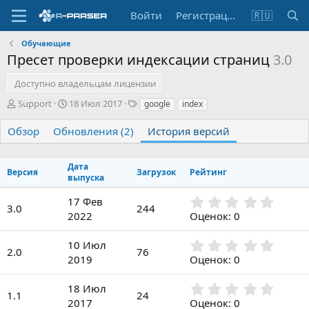
Войти
Регистрация
🇷🇺
Обучающие
Пресет проверки индексации страниц
3.0
Доступно владельцам лицензии
А
Д
Т
Support
18 Июл 2017
google
index
в
а
е
т
т
г
Обзор
Обновления (2)
История версий
о
а
и
р
с
о
Дата
Версия
Загрузок
Рейтинг
з
выпуска
д
0
17 Фев
а
3.0
244
,
н
2022
Оценок: 0
0
и
0
я
0
10 Июл
з
2.0
76
,
2019
Оценок: 0
в
0
ё
0
з
0
18 Июл
з
1.1
24
д
,
2017
Оценок: 0
в