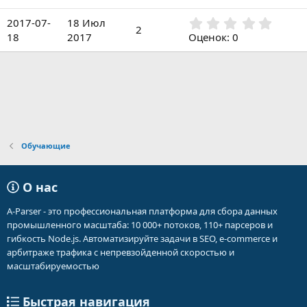
0
ё
0
з
0
2017-07-
18 Июл
з
2
д
,
18
2017
Оценок: 0
в
0
ё
0
з
з
д
в
ё
з
д
Обучающие
О нас
A-Parser - это профессиональная платформа для сбора данных
промышленного масштаба: 10 000+ потоков, 110+ парсеров и
гибкость Node.js. Автоматизируйте задачи в SEO, e-commerce и
арбитраже трафика с непревзойденной скоростью и
масштабируемостью
Быстрая навигация