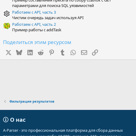
Пример составления пресета по сбору ссылок с GET
параметрами для поиска SQL уязвимостей
Работаем с API, часть 3
Чистим очередь задач используя API
Работаем с API, часть 2
Пример работы с addTask
Поделиться этим ресурсом
X
Bluesky
LinkedIn
Reddit
Pinterest
Tumblr
WhatsApp
Электронная почта
Ссылка
Фильтрация результатов
О нас
A-Parser - это профессиональная платформа для сбора данных