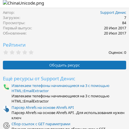
Автор
Support Денис
Загрузок
7
Просмотры
84
Первый выпуск
20 Июл 2017
Обновление
20 Июл 2017
Рейтинги
0
Оценок: 0
,
0
0
Обсудить ресурс
з
в
ё
Ещё ресурсы от Support Денис
з
Извлекаем телефоны начинающиеся на 3 с помощью
д
HTML::EmailExtractor
Извлекаем телефоны начинающиеся на 3 с помощью
HTML::EmailExtractor
Парсер Ahrefs на основе Ahrefs API
Парсер Ahrefs на основе Ahrefs API . Для использования нужен
ключ
Сбор ссылок с GET параметрами