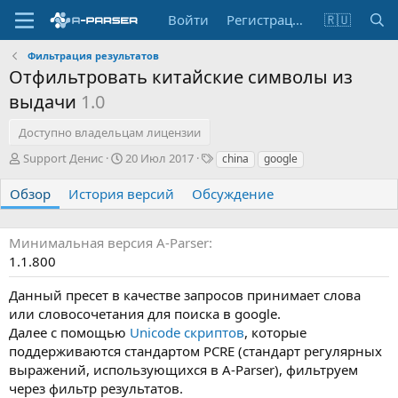
Войти
Регистрация
🇷🇺
Фильтрация результатов
Отфильтровать китайские символы из
выдачи
1.0
Доступно владельцам лицензии
А
Д
Т
Support Денис
20 Июл 2017
china
google
в
а
е
т
т
г
Обзор
История версий
Обсуждение
о
а
и
р
с
о
Минимальная версия A-Parser
з
1.1.800
д
а
Данный пресет в качестве запросов принимает слова
н
или словосочетания для поиска в google.
и
Далее с помощью
Unicode скриптов
, которые
я
поддерживаются стандартом PCRE (стандарт регулярных
выражений, использующихся в A-Parser), фильтруем
через фильтр результатов.