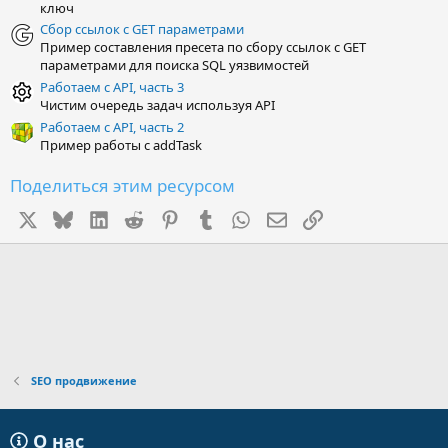
ключ
Сбор ссылок с GET параметрами
Пример составления пресета по сбору ссылок с GET
параметрами для поиска SQL уязвимостей
Работаем с API, часть 3
Чистим очередь задач используя API
Работаем с API, часть 2
Пример работы с addTask
Поделиться этим ресурсом
X
Bluesky
LinkedIn
Reddit
Pinterest
Tumblr
WhatsApp
Электронная почта
Ссылка
SEO продвижение
О нас