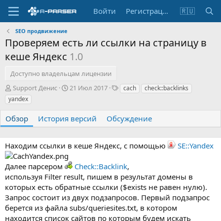
Войти
Регистрация
🇷🇺
SEO продвижение
Проверяем есть ли ссылки на страницу в
кеше Яндекс
1.0
Доступно владельцам лицензии
А
Д
Т
Support Денис
21 Июл 2017
cach
check::backlinks
в
а
е
yandex
т
т
г
о
а
и
Обзор
История версий
Обсуждение
р
с
о
з
Находим ссылки в кеше Яндекс, с помощью
SE::Yandex
д
а
Далее парсером
Check::Backlink
,
н
используя Filter result, пишем в результат домены в
и
я
которых есть обратные ссылки ($exists не равен нулю).
Запрос состоит из двух подзапросов. Первый подзапрос
берется из файла subs/queriesites.txt, в котором
находится список сайтов по которым будем искать