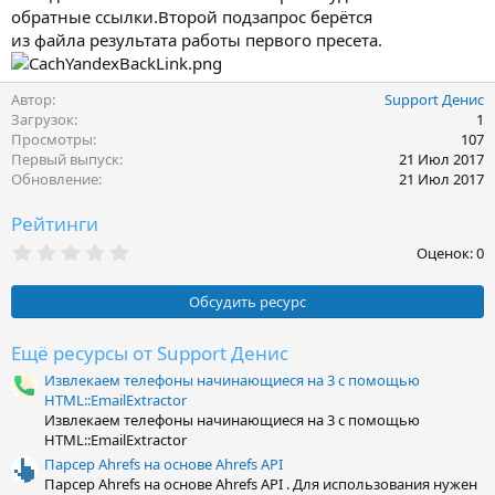
обратные ссылки.Второй подзапрос берётся
из файла результата работы первого пресета.
Автор
Support Денис
Загрузок
1
Просмотры
107
Первый выпуск
21 Июл 2017
Обновление
21 Июл 2017
Рейтинги
0
Оценок: 0
,
0
0
Обсудить ресурс
з
в
ё
Ещё ресурсы от Support Денис
з
Извлекаем телефоны начинающиеся на 3 с помощью
д
HTML::EmailExtractor
Извлекаем телефоны начинающиеся на 3 с помощью
HTML::EmailExtractor
Парсер Ahrefs на основе Ahrefs API
Парсер Ahrefs на основе Ahrefs API . Для использования нужен