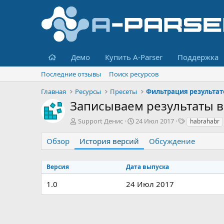
Главная
Демо
Купить A-Parser
Поддержка
Последние отзывы
Поиск ресурсов
Главная
Ресурсы
Пресеты
Фильтрация результат
Записываем результаты в
А
Д
Т
Support Денис
24 Июл 2017
habrahabr
в
а
е
т
т
г
Обзор
История версий
Обсуждение
о
а
и
р
с
о
Версия
Дата выпуска
з
1.0
24 Июл 2017
д
а
н
и
я