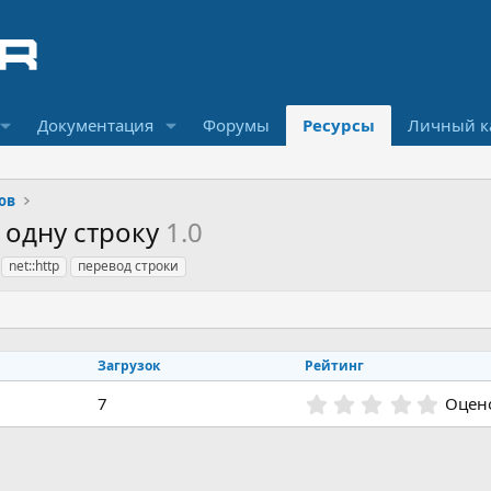
Документация
Форумы
Ресурсы
Личный к
ов
 одну строку
1.0
net::http
перевод строки
Загрузок
Рейтинг
0
7
Оцено
,
0
0
з