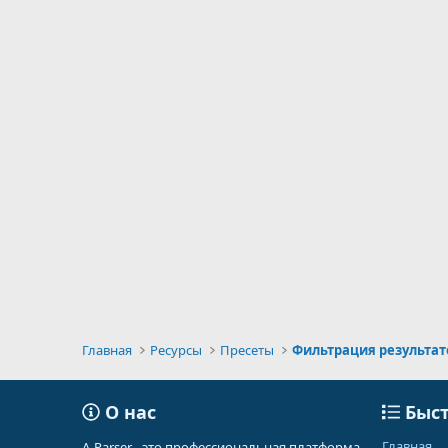
Главная
Ресурсы
Пресеты
Фильтрация результат
О нас
Быст
Главная
A-Parser - это профессиональная платформа