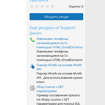
Рейтинги
0
Оценок: 0
,
0
0
Обсудить ресурс
з
в
ё
Ещё ресурсы от Support
з
Денис
д
Извлекаем телефоны
начинающиеся на 3 с
помощью HTML::EmailExtractor
Извлекаем телефоны
начинающиеся на 3 с
помощью HTML::EmailExtractor
Парсер Ahrefs на основе Ahrefs
API
Парсер Ahrefs на основе Ahrefs
API . Для использования нужен
ключ
Сбор ссылок с GET
параметрами
Пример составления пресета
по сбору ссылок с GET
параметрами для поиска SQL