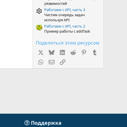
уязвимостей
Работаем с API, часть 3
Чистим очередь задач
используя API
Работаем с API, часть 2
Пример работы с addTask
Поделиться этим ресурсом
X
Bluesky
LinkedIn
Reddit
Pinterest
Tumblr
WhatsApp
Электронная почта
Ссылка
Поддержка