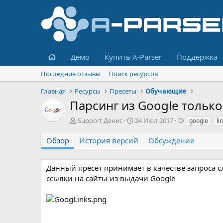
Главная
Демо
Купить A-Parser
Поддержка
Последние отзывы
Поиск ресурсов
Главная
Ресурсы
Пресеты
Обучающие
Парсинг из Google тольк
А
Д
Т
Support Денис
24 Июл 2017
google
li
в
а
е
т
т
г
Обзор
История версий
Обсуждение
о
а
и
р
с
о
Данный пресет принимает в качестве запроса сл
з
ссылки на сайты из выдачи Google
д
а
н
и
я