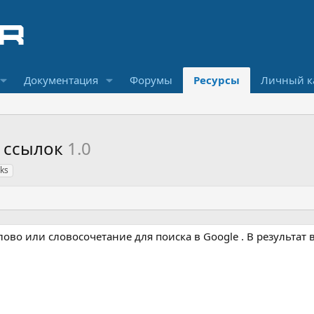
Документация
Форумы
Ресурсы
Личный к
о ссылок
1.0
nks
ово или словосочетание для поиска в Google . В результат