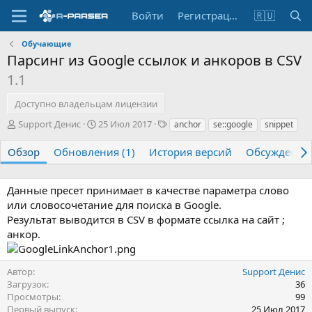
Войти
Регистрация
🇷🇺
Обучающие
Парсинг из Google ссылок и анкоров в CSV
1.1
Доступно владельцам лицензии
А
Д
Т
Support Денис
25 Июл 2017
anchor
se::google
snippet
в
а
е
т
т
г
Обзор
Обновления (1)
История версий
Обсуждение
о
а
и
р
с
о
Данные пресет принимает в качестве параметра слово
з
или словосочетание для поиска в Google.
д
Результат выводится в CSV в формате ссылка на сайт ;
а
анкор.
н
и
я
Автор
Support Денис
Загрузок
36
Просмотры
99
Первый выпуск
25 Июл 2017