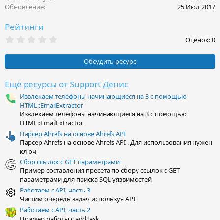
Обновление
25 Июл 2017
Рейтинги
0
Оценок: 0
,
0
0
Обсудить ресурс
з
в
ё
Ещё ресурсы от Support Денис
з
Извлекаем телефоны начинающиеся на 3 с помощью
д
HTML::EmailExtractor
Извлекаем телефоны начинающиеся на 3 с помощью
HTML::EmailExtractor
Парсер Ahrefs на основе Ahrefs API
Парсер Ahrefs на основе Ahrefs API . Для использования нужен
ключ
Сбор ссылок с GET параметрами
Пример составления пресета по сбору ссылок с GET
параметрами для поиска SQL уязвимостей
Работаем с API, часть 3
Чистим очередь задач используя API
Работаем с API, часть 2
Пример работы с addTask