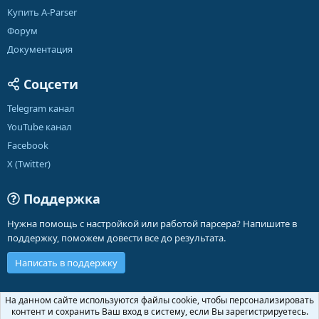
Купить A-Parser
Форум
Документация
Соцсети
Telegram канал
YouTube канал
Facebook
X (Twitter)
Поддержка
Нужна помощь с настройкой или работой парсера? Напишите в
поддержку, поможем довести все до результата.
Написать в поддержку
Russian (RU)
На данном сайте используются файлы cookie, чтобы персонализировать
контент и сохранить Ваш вход в систему, если Вы зарегистрируетесь.
Обратная связь
Условия и правила