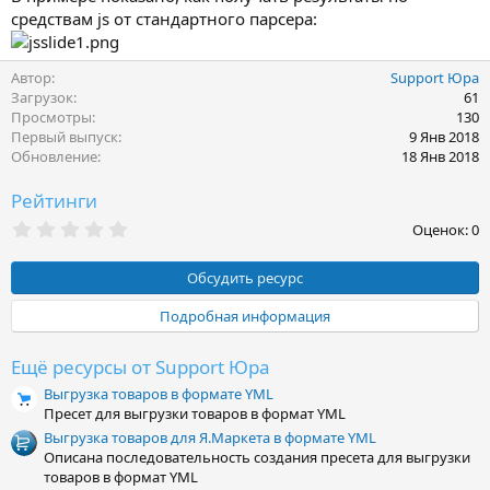
средствам js от стандартного парсера:
Автор
Support Юра
Загрузок
61
Просмотры
130
Первый выпуск
9 Янв 2018
Обновление
18 Янв 2018
Рейтинги
0
Оценок: 0
,
0
0
Обсудить ресурс
з
в
Подробная информация
ё
з
д
Ещё ресурсы от Support Юра
Выгрузка товаров в формате YML
Пресет для выгрузки товаров в формат YML
Выгрузка товаров для Я.Маркета в формате YML
Описана последовательность создания пресета для выгрузки
товаров в формат YML