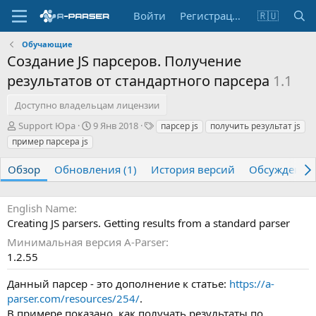
Войти
Регистрация
🇷🇺
Обучающие
Создание JS парсеров. Получение
результатов от стандартного парсера
1.1
Доступно владельцам лицензии
А
Д
Т
Support Юра
9 Янв 2018
парсер js
получить результат js
в
а
е
пример парсера js
т
т
г
о
а
и
Обзор
Обновления (1)
История версий
Обсуждение
р
с
о
з
English Name
д
Creating JS parsers. Getting results from a standard parser
а
н
Минимальная версия A-Parser
и
1.2.55
я
Данный парсер - это дополнение к статье:
https://a-
parser.com/resources/254/
.
В примере показано, как получать результаты по