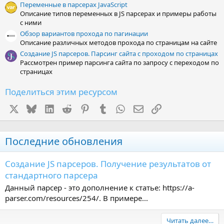
Переменные в парсерах JavaScript
Описание типов переменных в JS парсерах и примеры работы
с ними
Обзор вариантов прохода по пагинации
Описание различных методов прохода по страницам на сайте
Создание JS парсеров. Парсинг сайта с проходом по страницах
Рассмотрен пример парсинга сайта по запросу с переходом по
страницах
Поделиться этим ресурсом
X
Bluesky
LinkedIn
Reddit
Pinterest
Tumblr
WhatsApp
Электронная почта
Ссылка
Последние обновления
Создание JS парсеров. Получение результатов от
стандартного парсера
Данный парсер - это дополнение к статье: https://a-
parser.com/resources/254/. В примере...
Читать далее…