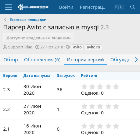
Войти
Регистрация
🇷🇺
Торговые площадки
Парсер Avito с записью в mysql
2.3
Доступно владельцам лицензии
А
Д
Т
Support Vlad
27 Ноя 2018
avito
avito.ru
в
а
е
т
т
г
Обзор
Обновления (6)
История версий
Обсуждение
о
а
и
р
с
о
Версия
Дата выпуска
Загрузок
Рейтинг
з
0
30 Июн
д
2.3
36
,
а
2020
Оценок: 0
0
н
0
и
0
27 Июн
з
я
2.2
1
,
2020
Оценок: 0
в
0
ё
0
з
0
16 Июн
з
2.1
0
д
,
2020
Оценок: 0
в
0
ё