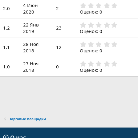
0
з
0
4 Июн
з
2.0
2
д
,
2020
Оценок: 0
в
0
ё
0
з
0
22 Янв
з
1.2
23
д
,
2019
Оценок: 0
в
0
ё
0
з
0
28 Ноя
з
1.1
12
д
,
2018
Оценок: 0
в
0
ё
0
з
0
27 Ноя
з
1.0
0
д
,
2018
Оценок: 0
в
0
ё
0
з
з
д
в
ё
з
д
Торговые площадки
О нас