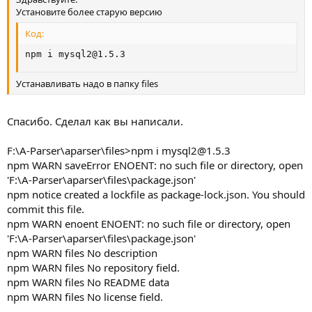
Установите более старую версию
Код:
npm i 
mysql2@1.5.3
Устанавливать надо в папку files
Спасибо. Сделал как вы написали.
F:\A-Parser\aparser\files>npm i
mysql2@1.5.3
npm WARN saveError ENOENT: no such file or directory, open
'F:\A-Parser\aparser\files\package.json'
npm notice created a lockfile as package-lock.json. You should
commit this file.
npm WARN enoent ENOENT: no such file or directory, open
'F:\A-Parser\aparser\files\package.json'
npm WARN files No description
npm WARN files No repository field.
npm WARN files No README data
npm WARN files No license field.