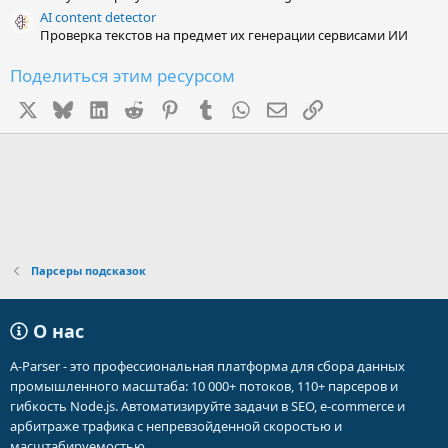
AI content detector
Проверка текстов на предмет их генерации сервисами ИИ
Поделиться этим ресурсом
X
Bluesky
LinkedIn
Reddit
Pinterest
Tumblr
WhatsApp
Электронная почта
Ссылка
Парсеры подсказок
О нас
A-Parser - это профессиональная платформа для сбора данных
промышленного масштаба: 10 000+ потоков, 110+ парсеров и
гибкость Node.js. Автоматизируйте задачи в SEO, e-commerce и
арбитраже трафика с непревзойденной скоростью и
масштабируемостью