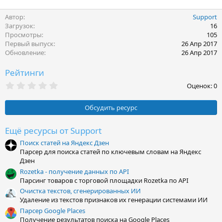
Автор
Support
Загрузок
16
Просмотры
105
Первый выпуск
26 Апр 2017
Обновление
26 Апр 2017
Рейтинги
0
Оценок: 0
,
0
0
Обсудить ресурс
з
в
ё
Ещё ресурсы от Support
з
Поиск статей на Яндекс Дзен
д
Парсер для поиска статей по ключевым словам на Яндекс
Дзен
Rozetka - получение данных по API
Парсинг товаров с торговой площадки Rozetka по API
Очистка текстов, сгенерированных ИИ
Удаление из текстов признаков их генерации системами ИИ
Парсер Google Places
Получение результатов поиска на Google Places