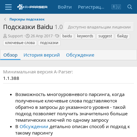
Войти
Регистрация
🇷🇺
Парсеры подсказок
Подсказки Baidu
1.0
Доступно владельцам лицензии
А
Д
Т
Support
26 Апр 2017
baidu
keywords
suggest
байду
в
а
е
ключевые слова
подсказки
т
т
г
о
а
и
Обзор
История версий
Обсуждение
р
с
о
з
Минимальная версия A-Parser
д
1.1.388
а
н
и
Возможность многоуровневого парсинга, когда
я
полученные ключевые слова подставляются
обратно в запросы до указанного уровня - такой
подход позволяет получить значительно больше
тематических ключей по одному запросу
В
Обсуждении
детально описан способ и подход к
такому парсингу